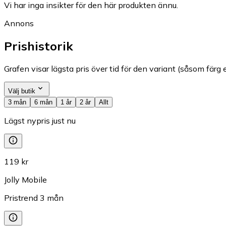
Vi har inga insikter för den här produkten ännu.
Annons
Prishistorik
Grafen visar lägsta pris över tid för den variant (såsom färg e
Välj butik
3 mån
6 mån
1 år
2 år
Allt
Lägst nypris just nu
119 kr
Jolly Mobile
Pristrend
3
mån