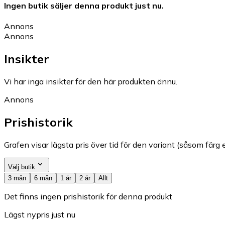
Ingen butik säljer denna produkt just nu.
Annons
Annons
Insikter
Vi har inga insikter för den här produkten ännu.
Annons
Prishistorik
Grafen visar lägsta pris över tid för den variant (såsom färg e
Välj butik
3 mån
6 mån
1 år
2 år
Allt
Det finns ingen prishistorik för denna produkt
Lägst nypris just nu