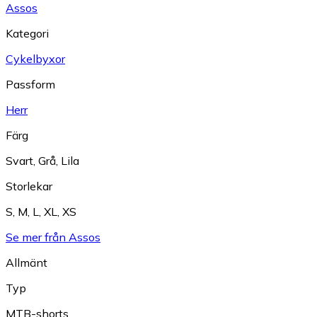
Assos
Kategori
Cykelbyxor
Passform
Herr
Färg
Svart
,
Grå
,
Lila
Storlekar
S
,
M
,
L
,
XL
,
XS
Se mer från Assos
Allmänt
Typ
MTB-shorts