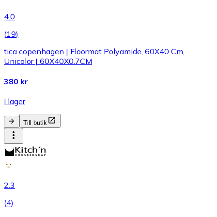
4.0
(
19
)
tica copenhagen | Floormat Polyamide, 60X40 Cm,
Unicolor | 60X40X0.7CM
380 kr
I lager
Till butik
2.3
(
4
)