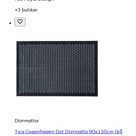
+3 butiker
Dörrmattor
Tica Copenhagen Dot Dörrmatta 90x130cm Grå