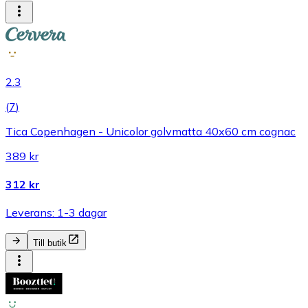
2.3
(
7
)
Tica Copenhagen - Unicolor golvmatta 40x60 cm cognac
389 kr
312 kr
Leverans: 1-3 dagar
Till butik