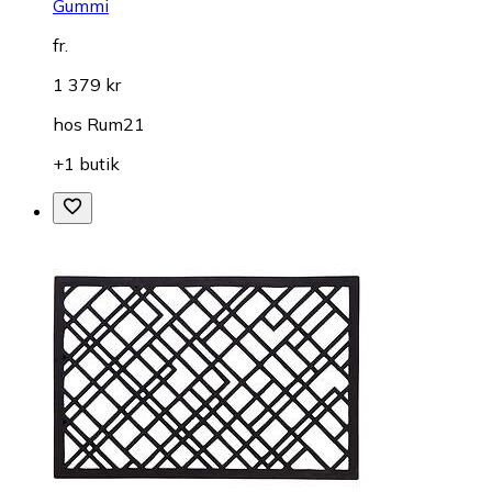
Gummi
fr.
1 379 kr
hos
Rum21
+1 butik