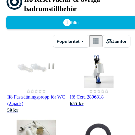
badrumstillbehör
1
Filter
Popularitet
Jämför
Ifö Fastsättningspropp för WC
Ifö Cera 2896818
(2-pack)
655 kr
59 kr