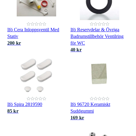
Ifö Cera Inloppsventil Med
Ifö Reservdelar & Övriga
Stativ
Badrumstillbehör Ventilring
200 kr
för WC
40 kr
Ifö Spira 2819590
Ifö 96720 Keramiskt
85 kr
Suddgummi
169 kr