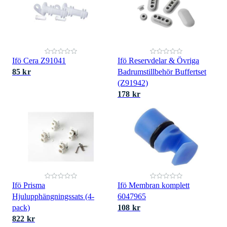
Ifö Cera Z91041
Ifö Reservdelar & Övriga
85 kr
Badrumstillbehör Buffertset
(Z91942)
178 kr
Ifö Prisma
Ifö Membran komplett
Hjulupphängningssats (4-
6047965
pack)
108 kr
822 kr