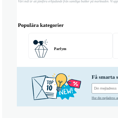
Vårt mål är att jämföra erbjudande från samtliga butiker på marknaden. Vi up
Populära kategorier
Parfym
Få smarta s
Hur din mejladress 