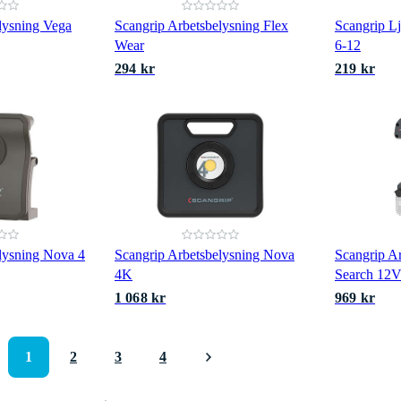
lysning Vega
Scangrip Arbetsbelysning Flex
Scangrip Lj
Wear
6-12
294 kr
219 kr
lysning Nova 4
Scangrip Arbetsbelysning Nova
Scangrip A
4K
Search 12V
1 068 kr
969 kr
1
2
3
4