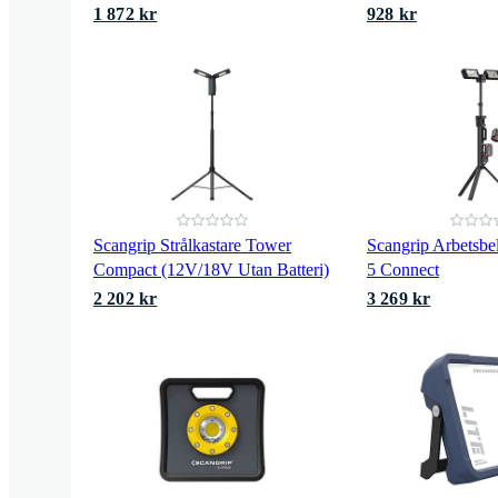
1 872 kr
928 kr
Scangrip Strålkastare Tower
Scangrip Arbetsbe
Compact (12V/18V Utan Batteri)
5 Connect
2 202 kr
3 269 kr