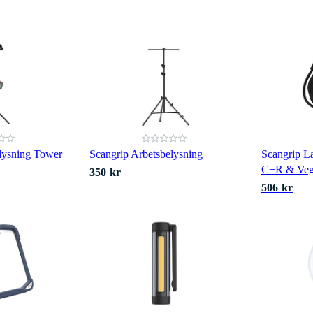
lysning Tower
Scangrip Arbetsbelysning
Scangrip L
C+R & Veg
350 kr
506 kr