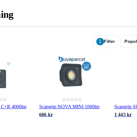
ning
1
Filter
Popul
 C+R 4000lm
Scangrip NOVA MINI 1000lm
Scangrip
686 kr
1 445 kr