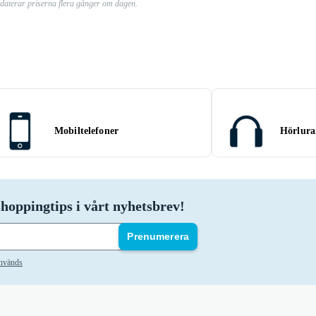
pdaterar priserna flera gånger om dagen.
Mobiltelefoner
Hörlura
hoppingtips i vårt nyhetsbrev!
Prenumerera
används