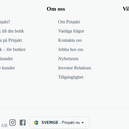
Om oss
Vi
sjakt?
Om Prisjakt
 till din butik
Vanliga frågor
 på Prisjakt
Kontakta oss
k – för butiker
Jobba hos oss
 kunder
Nyhetsrum
ör kunder
Investor Relations
Tillgänglighet
SVERIGE
-
Prisjakt.nu
e AB