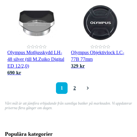
Olympus Motljusskydd LH-
Olympus Objektivlock LC-
48 silver (till M.Zuiko Digital
77B 77mm
ED 12/2,0)
329 kr
690 kr
1
2
Vårt mål är att jämföra erbjudande från samtliga butiker på marknaden. Vi uppdaterar
priserna flera gånger om dagen.
Populära kategorier