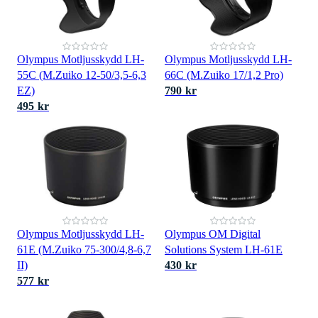
Olympus Motljusskydd LH-
Olympus Motljusskydd LH-
55C (M.Zuiko 12-50/3,5-6,3
66C (M.Zuiko 17/1,2 Pro)
EZ)
790 kr
495 kr
Olympus Motljusskydd LH-
Olympus OM Digital
61E (M.Zuiko 75-300/4,8-6,7
Solutions System LH-61E
II)
430 kr
577 kr