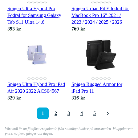
Spigen Ultra Hybrid Pro
Spigen Urban Fit Etfodral för
Fodral for Samsung Galaxy
MacBook Pro 16" 2021 /
Tab S11 Ultra 14.6
2023 / 2024 / 2025 / 2026
393 kr
769 kr
Spigen Ultra Hybrid Pro iPad
Spigen Rugged Armor for
Air 2020 2022 ACS04567
iPad Pro 11
329 kr
316 kr
1
2
3
4
5
Vårt mål är att jämföra erbjudande från samtliga butiker på marknaden. Vi uppdaterar
priserna flera gånger om dagen.