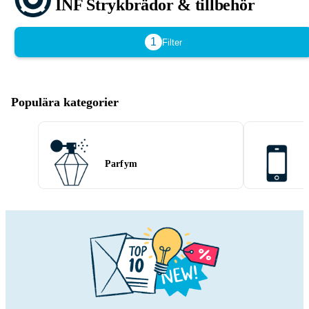
INF Strykbrädor & tillbehör
1
Filter
Populära kategorier
Parfym