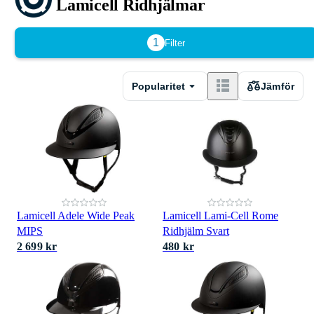
Lamicell Ridhjälmar
1
Filter
Popularitet
Jämför
Lamicell Adele Wide Peak
Lamicell Lami-Cell Rome
MIPS
Ridhjälm Svart
2 699 kr
480 kr