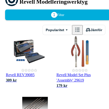
Revell Modelleringsverktyg
1
Filter
Popularitet
Jämför
Revell REV39085
Revell Model Set Plus
309 kr
'Assembly' 29619
179 kr