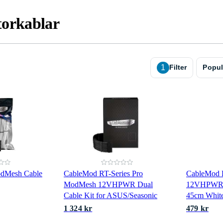
torkablar
1
Filter
Popul
dMesh Cable
CableMod RT-Series Pro
CableMod 
ModMesh 12VHPWR Dual
12VHPWR t
Cable Kit for ASUS/Seasonic
45cm Whit
1 324 kr
479 kr