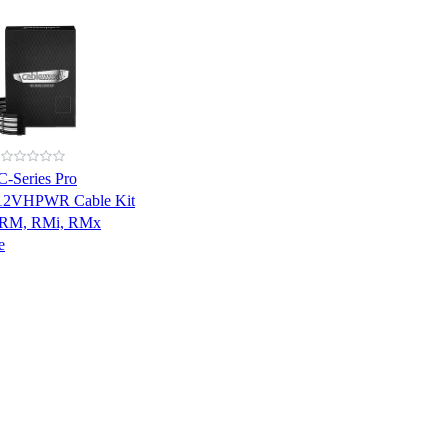
-Series Pro
12VHPWR Cable Kit
r RM, RMi, RMx
e