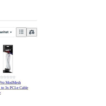
aritet
Pro ModMesh
o 3x PCI-e Cable
e