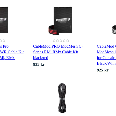
s Pro
CableMod PRO ModMesh C-
CableMod C
R Cable Kit
Series RMi RMx Cable Kit
ModMesh 
RMi, RMx
black/red
for Corsai
Black/Whit
835 kr
925 kr