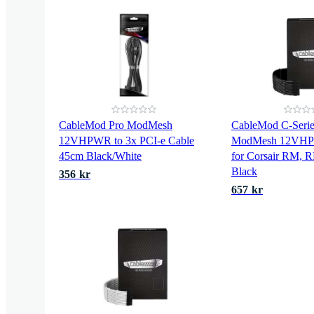
CableMod Pro ModMesh
CableMod C-Serie
12VHPWR to 3x PCI-e Cable
ModMesh 12VHPW
45cm Black/White
for Corsair RM, 
Black
356 kr
657 kr