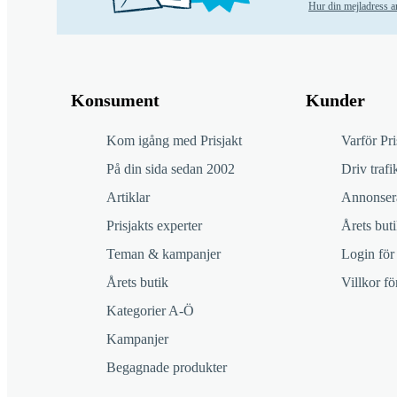
Hur din mejladress 
Konsument
Kunder
Kom igång med Prisjakt
Varför Pri
På din sida sedan 2002
Driv trafik
Artiklar
Annonsera
Prisjakts experter
Årets buti
Teman & kampanjer
Login för
Årets butik
Villkor f
Kategorier A-Ö
Kampanjer
Begagnade produkter