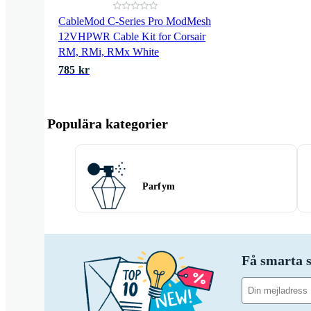
CableMod C-Series Pro ModMesh
12VHPWR Cable Kit for Corsair
RM, RMi, RMx White
785 kr
Populära kategorier
Parfym
Få smarta s