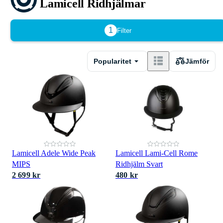
Lamicell Ridhjälmar
1
Filter
Popularitet
Jämför
Lamicell Adele Wide Peak
Lamicell Lami-Cell Rome
MIPS
Ridhjälm Svart
2 699 kr
480 kr