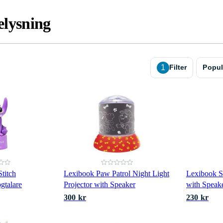
lysning
1
Filter
Popul
titch
Lexibook Paw Patrol Night Light
Lexibook S
gtalare
Projector with Speaker
with Speak
300 kr
230 kr