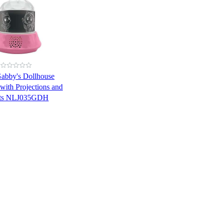
abby's Dollhouse
with Projections and
ects NLJ035GDH