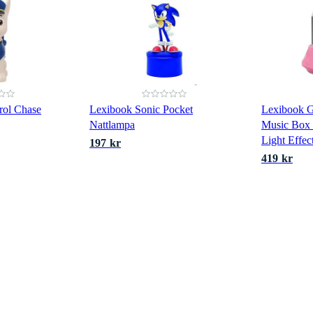
rol Chase
Lexibook Sonic Pocket
Lexibook G
Nattlampa
Music Box 
Light Eff
197 kr
419 kr