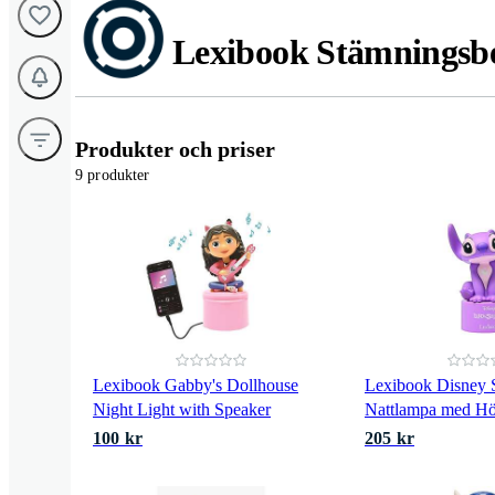
Lexibook Stämningsbe
Produkter och priser
9 produkter
Lexibook Gabby's Dollhouse
Lexibook Disney S
Night Light with Speaker
Nattlampa med Hö
100 kr
205 kr