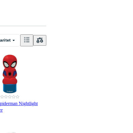
aritet
piderman Nightlight
er