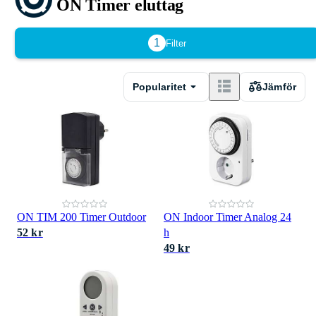
ON Timer eluttag
1
Filter
Popularitet
Jämför
ON TIM 200 Timer Outdoor
ON Indoor Timer Analog 24
52 kr
h
49 kr