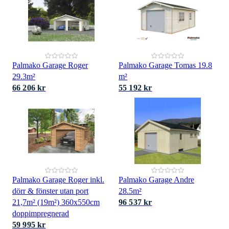
Palmako Garage Roger
Palmako Garage Tomas 19.8
29.3m²
m²
66 206 kr
55 192 kr
Palmako Garage Roger inkl.
Palmako Garage Andre
dörr & fönster utan port
28.5m²
21,7m² (19m²) 360x550cm
96 537 kr
doppimpregnerad
59 995 kr