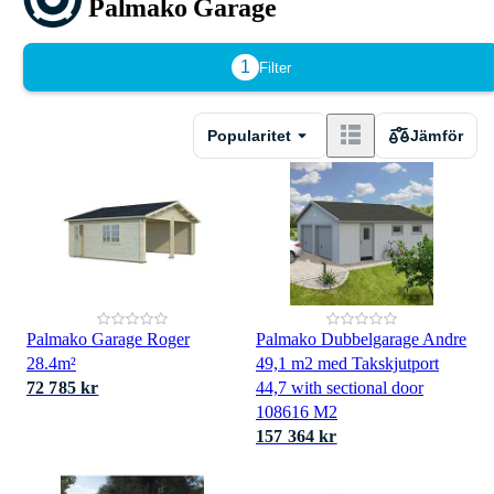
Palmako Garage
1
Filter
Popularitet
Jämför
Palmako Garage Roger
Palmako Dubbelgarage Andre
28.4m²
49,1 m2 med Takskjutport
72 785 kr
44,7 with sectional door
108616 M2
157 364 kr