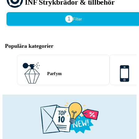
INF Strykbrädor & tillbehör
1
Filter
Populära kategorier
Parfym