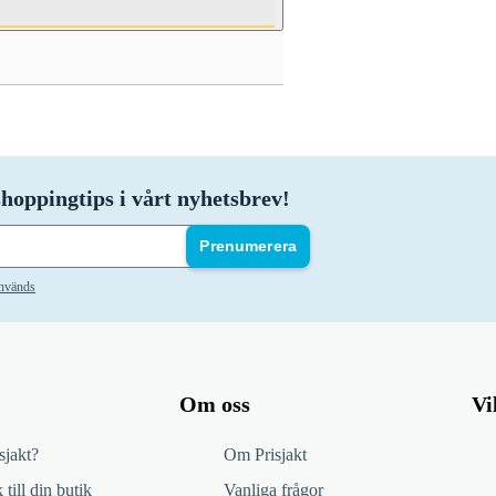
hoppingtips i vårt nyhetsbrev!
Prenumerera
används
Om oss
Vi
sjakt?
Om Prisjakt
 till din butik
Vanliga frågor