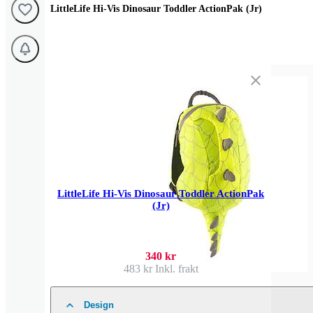
LittleLife Hi-Vis Dinosaur Toddler ActionPak (Jr)
LittleLife Hi-Vis Dinosaur Toddler ActionPak
(Jr)
340 kr
483 kr
Inkl. frakt
Design