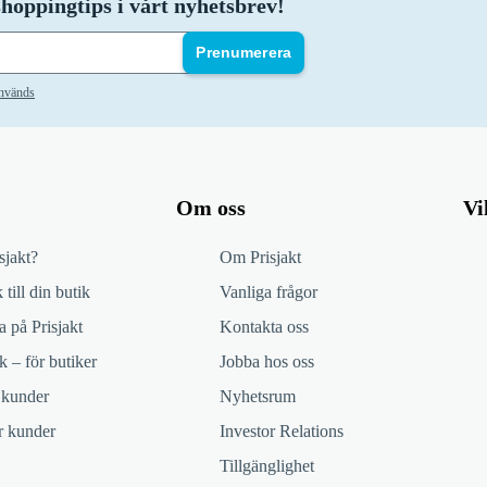
hoppingtips i vårt nyhetsbrev!
Prenumerera
används
Om oss
Vi
sjakt?
Om Prisjakt
 till din butik
Vanliga frågor
 på Prisjakt
Kontakta oss
k – för butiker
Jobba hos oss
 kunder
Nyhetsrum
ör kunder
Investor Relations
Tillgänglighet