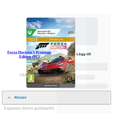
Forza Horizon 5 Premium
Lägg till
Edition (PC)
Okänd frakt
Allmänt
Expansion (kräver grundspelet)