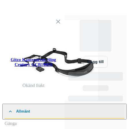
Gitzo Kamerarem Sling
Lägg till
Century GCB100SS
Okänd frakt
Allmänt
Gänga