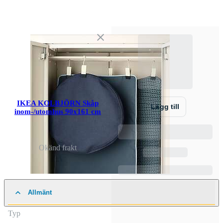
IKEA KOLBJÖRN Skåp
Lägg till
inom-/utomhus 90x161 cm
Okänd frakt
Allmänt
Typ