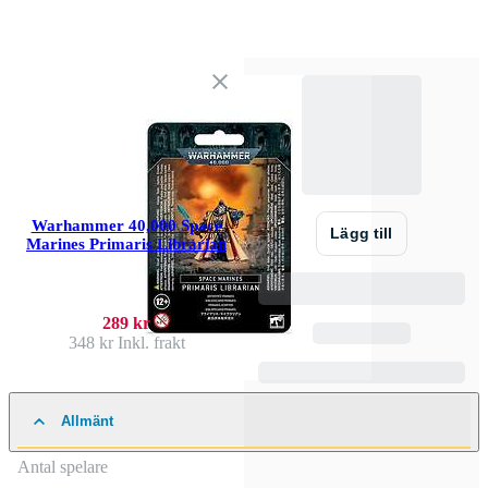
Warhammer 40,000 Space
Lägg till
Marines Primaris Librarian
289 kr
348 kr
Inkl. frakt
Allmänt
Antal spelare