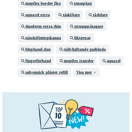
mepilex border flex
tensoplast
aquacel extra
tåskiljare
tådelare
duoderm extra thin
strumppåtagare
nässköljningskanna
liktornar
blephasol duo
självhäftande gasbinda
fingerförband
mepilex transfer
aquacel
salvequick plåster refill
Visa mer