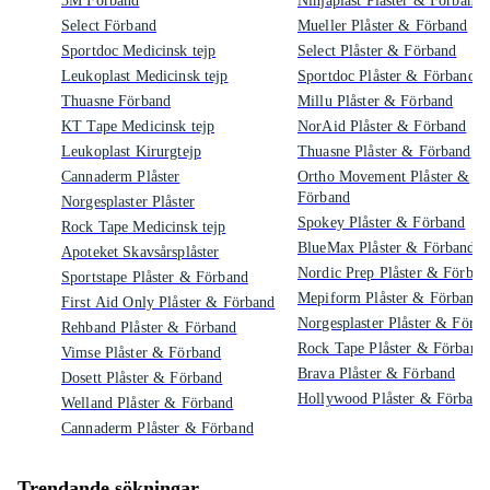
3M Förband
Ninjaplast Plåster & Förband
Select Förband
Mueller Plåster & Förband
Sportdoc Medicinsk tejp
Select Plåster & Förband
Leukoplast Medicinsk tejp
Sportdoc Plåster & Förband
Thuasne Förband
Millu Plåster & Förband
KT Tape Medicinsk tejp
NorAid Plåster & Förband
Leukoplast Kirurgtejp
Thuasne Plåster & Förband
Cannaderm Plåster
Ortho Movement Plåster &
Förband
Norgesplaster Plåster
Spokey Plåster & Förband
Rock Tape Medicinsk tejp
BlueMax Plåster & Förband
Apoteket Skavsårsplåster
Nordic Prep Plåster & Förban
Sportstape Plåster & Förband
Mepiform Plåster & Förband
First Aid Only Plåster & Förband
Norgesplaster Plåster & Förb
Rehband Plåster & Förband
Rock Tape Plåster & Förband
Vimse Plåster & Förband
Brava Plåster & Förband
Dosett Plåster & Förband
Hollywood Plåster & Förband
Welland Plåster & Förband
Cannaderm Plåster & Förband
Trendande sökningar