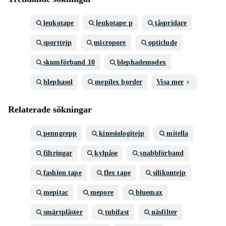
leukotape
leukotape p
tåspridare
sporttejp
micropore
opticlude
skumförband 10
blephademodex
blephasol
mepilex border
Visa mer
Relaterade sökningar
penngrepp
kinesiologitejp
mitella
filtringar
kylpåse
snabbförband
fashion tape
flex tape
silikontejp
mepitac
mepore
bluemax
smärtplåster
tubifast
näsfilter