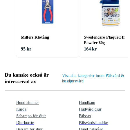
Millers Klotång
Swedencare PlaqueOff
Powder 60g
95 kr
164 kr
Du kanske också är
Visa alla kategorier inom Pälsvård &
intresserad av
husdjursvård
Hundtrimmer
Hundkam
Karda
Hudvård djur
Schampo för djur
Pälssax
Djurborste
Pälsvårdshandske
Balsam för djur
Hund pälsvård