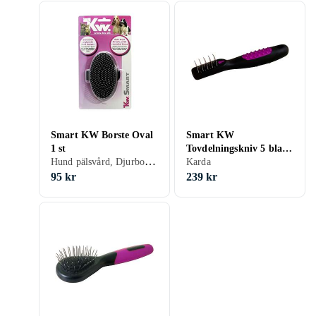
Smart KW Borste Oval
Smart KW
1 st
Tovdelningskniv 5 blad
Hund pälsvård, Djurborste
1 st
Karda
95 kr
239 kr