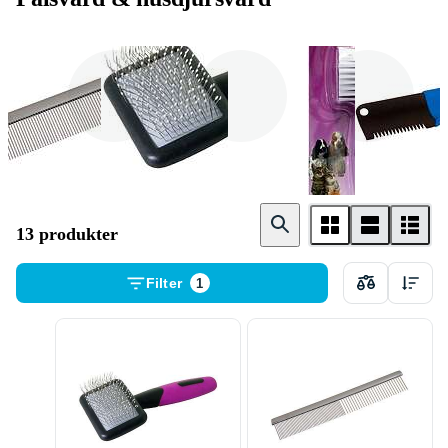
Hundkam
Karda
Djurborste
13 produkter
Filter
1