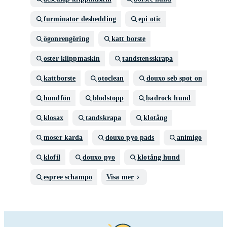
furminator deshedding
epi otic
ögonrengöring
katt borste
oster klippmaskin
tandstensskrapa
kattborste
otoclean
douxo seb spot on
hundfön
blodstopp
badrock hund
klosax
tandskrapa
klotång
moser karda
douxo pyo pads
animigo
klofil
douxo pyo
klotång hund
espree schampo
Visa mer