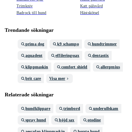
Trimkniv
Katt pälsvård
Badrock till hund
Hästskötsel
Trendande sökningar
prima dog
k9 schampo
hundtrimmer
aquadent
effileringssax
dentastix
klippmaskin
comfort shield
allergenius
brit care
Visa mer
Relaterade sökningar
hundklippare
trimbord
underullskam
spray hund
böjd sax
otodine
aesculap klippmaskin
borste hund