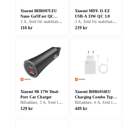
Xiaomi BHR087LEU
Xiaomi MDY-11-EZ
Nano GaNFast QC
USB-A 33W QC 3.0
3 A, Stöd för snabbladdning, Stöd för snabbladdning, Programmerbar strömförsörjning (PPS)
3 A, Stöd för snabbladdning, Stöd för snabbladdning
PD/PPS 33W
116 kr
219 kr
Xiaomi Mi 37W Dual-
Xiaomi BHR6034EU
Port Car Charger
Charging Combo Type-
Billaddare, 3 A, Stöd för snabbladdning, 2 st, Stöd för snabbladdning
Billaddare, 6 A, Stöd för snabbladdning, Stöd för snabbladdning
A 120W 1m
129 kr
449 kr