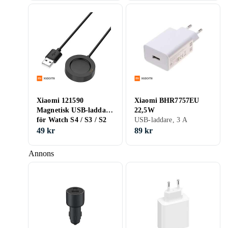
Xiaomi 121590
Xiaomi BHR7757EU
Magnetisk USB-laddare
22,5W
för Watch S4 / S3 / S2
USB-laddare, 3 A
1m
49 kr
89 kr
Annons