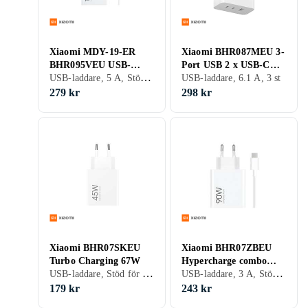
Xiaomi MDY-19-ER
Xiaomi BHR087MEU 3-
BHR095VEU USB-
Port USB 2 x USB-C
USB-laddare, 5 A, Stöd för snabbladdning, Stöd för snabbladdning, Programmerbar strömförsörjning (PPS)
strömadapter 100W
Hypercharge
USB-laddare, 6.1 A, 3 st
Strömadapter 90W
279 kr
298 kr
Xiaomi BHR07SKEU
Xiaomi BHR07ZBEU
Turbo Charging 67W
Hypercharge combo
USB-laddare, Stöd för snabbladdning, Stöd för snabbladdning
USB-laddare, 3 A, Stöd för snabbladdning, Stöd för snabbladdning
(Type-A) 90W
179 kr
243 kr