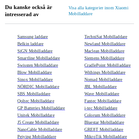
Du kanske också är
Visa alla kategorier inom Xiaomi
intresserad av
Mobilladdare
Samsung laddare
TechniSat Mobilladdare
Belkin laddare
Newland Mobilladdare
SiGN Mobilladdare
Maclean Mobilladdare
Smartline Mobilladdare
Siemens Mobilladdare
Swissten Mobilladdare
CradlePoint Mobilladdare
Blow Mobilladdare
Withings Mobilladdare
Sinox Mobilladdare
Nomad Mobilladdare
NÖRDIC Mobilladdare
JBL Mobilladdare
SBS Mobilladdare
Wave Mobilladdare
Qoltec Mobilladdare
Fantec Mobilladdare
GP Batteries Mobilladdare
i-tec Mobilladdare
Unitek Mobilladdare
Colorum Mobilladdare
J5 Create Mobilladdare
Bluestar Mobilladdare
NanoCable Mobilladdare
GRE8T Mobilladdare
Peiying Mobilladdare
MikroTik Mobilladdare