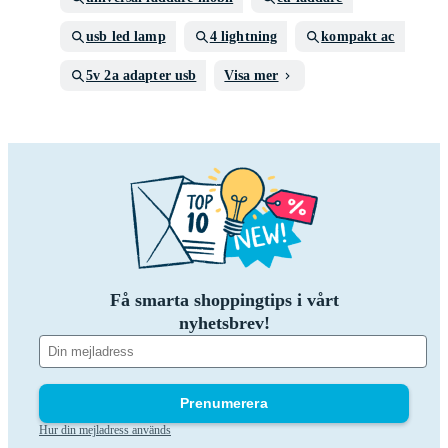
usb led lamp
4 lightning
kompakt ac
5v 2a adapter usb
Visa mer
Få smarta shoppingtips i vårt
nyhetsbrev!
Prenumerera
Hur din mejladress används