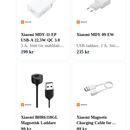
Xiaomi MDY-11-EP
Xiaomi MDY-09-EW
USB-A 22,5W QC 3.0
3 A, Stöd för snabbladdning, Stöd för snabbladdning
USB-laddare, 2 A, Stöd för snabbladdning, Stöd för snabbladdning
199 kr
235 kr
Xiaomi BHR6118GL
Xiaomi Magnetic
Magnetisk Laddare
Charging Cable for
Wearables 18W
99 kr
89 kr