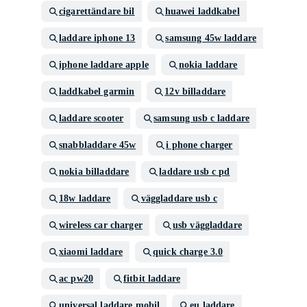
cigarettändare bil
huawei laddkabel
laddare iphone 13
samsung 45w laddare
iphone laddare apple
nokia laddare
laddkabel garmin
12v billaddare
laddare scooter
samsung usb c laddare
snabbladdare 45w
i phone charger
nokia billaddare
laddare usb c pd
18w laddare
väggladdare usb c
wireless car charger
usb väggladdare
xiaomi laddare
quick charge 3.0
ac pw20
fitbit laddare
universal laddare mobil
eu laddare