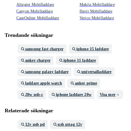
Aligator Mobilladdare
Makita Mobilladdare
Canyon Mobilladdare
Havit Mobilladdare
CaseOnline Mobilladdare
Verico Mobilladdare
Trendande sökningar
samsung fast charger
iphone 15 laddare
anker charger
iphone 11 laddare
samsung galaxy laddare
universalladdare
laddare apple watch
anker prime
20w usb-c
iphone laddare 20w
Visa mer
Relaterade sökningar
12v usb pd
usb uttag 12v