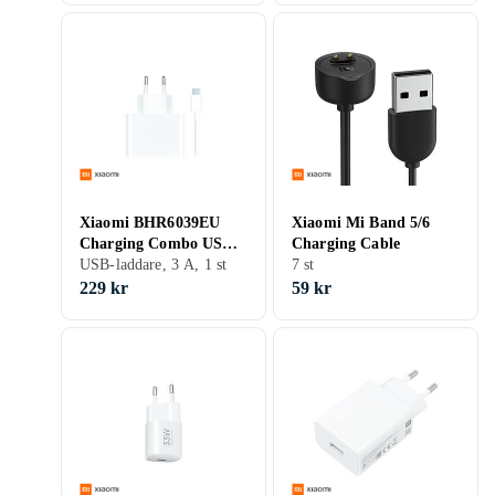
Xiaomi BHR6039EU
Xiaomi Mi Band 5/6
Charging Combo USB-
Charging Cable
A 33W
USB-laddare, 3 A, 1 st
7 st
229 kr
59 kr