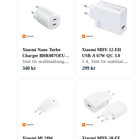
Xiaomi Nano Turbo
Xiaomi MDY-12-EH
Charger BHR087OEU
USB-A 67W QC 3.0
Stöd för snabbladdning, 2 st, Stöd för snabbladdning
3 A, Stöd för snabbladdning, Stöd för snabbladdning
GaN Väggladdare 45W
340 kr
299 kr
Xiaomi Mi 20W
Xiaomi MDY-10-EF