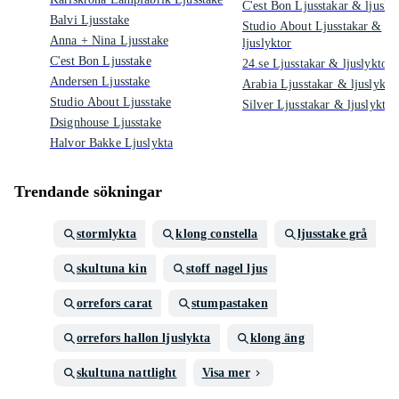
C'est Bon Ljusstakar & ljusly
Balvi Ljusstake
Studio About Ljusstakar &
Anna + Nina Ljusstake
ljuslyktor
C'est Bon Ljusstake
24.se Ljusstakar & ljuslyktor
Andersen Ljusstake
Arabia Ljusstakar & ljuslykto
Studio About Ljusstake
Silver Ljusstakar & ljuslyktor
Dsignhouse Ljusstake
Halvor Bakke Ljuslykta
Trendande sökningar
stormlykta
klong constella
ljusstake grå
skultuna kin
stoff nagel ljus
orrefors carat
stumpastaken
orrefors hallon ljuslykta
klong äng
skultuna nattlight
Visa mer