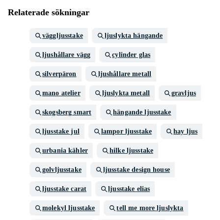
Relaterade sökningar
väggljusstake
ljuslykta hängande
ljushållare vägg
cylinder glas
silverpäron
ljushållare metall
mano atelier
ljuslykta metall
gravljus
skogsberg smart
hängande ljusstake
ljusstake jul
lampor ljusstake
hay ljus
urbania kähler
hilke ljusstake
golvljusstake
ljusstake design house
ljusstake carat
ljusstake elias
molekyl ljusstake
tell me more ljuslykta