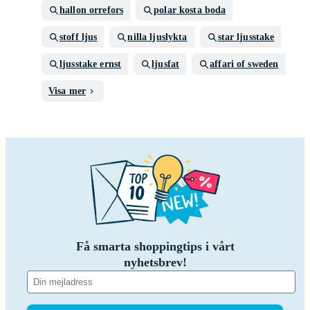
hallon orrefors
polar kosta boda
stoff ljus
nilla ljuslykta
star ljusstake
ljusstake ernst
ljusfat
affari of sweden
Visa mer
Få smarta shoppingtips i vårt
nyhetsbrev!