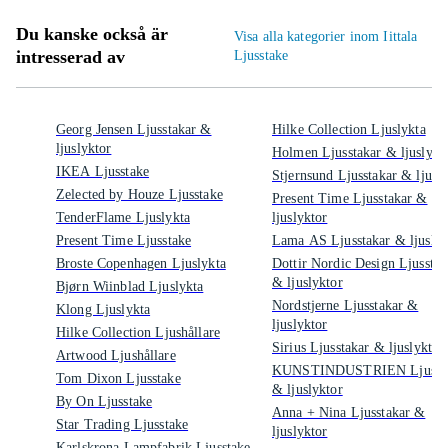
Du kanske också är
Visa alla kategorier inom Iittala
intresserad av
Ljusstake
Georg Jensen Ljusstakar &
Hilke Collection Ljuslykta
ljuslyktor
Holmen Ljusstakar & ljuslykt
IKEA Ljusstake
Stjernsund Ljusstakar & ljusl
Zelected by Houze Ljusstake
Present Time Ljusstakar &
TenderFlame Ljuslykta
ljuslyktor
Present Time Ljusstake
Lama AS Ljusstakar & ljuslyk
Broste Copenhagen Ljuslykta
Dottir Nordic Design Ljusstak
& ljuslyktor
Bjørn Wiinblad Ljuslykta
Nordstjerne Ljusstakar &
Klong Ljuslykta
ljuslyktor
Hilke Collection Ljushållare
Sirius Ljusstakar & ljuslyktor
Artwood Ljushållare
KUNSTINDUSTRIEN Ljussta
Tom Dixon Ljusstake
& ljuslyktor
By On Ljusstake
Anna + Nina Ljusstakar &
Star Trading Ljusstake
ljuslyktor
Karlskrona Lampfabrik Ljusstake