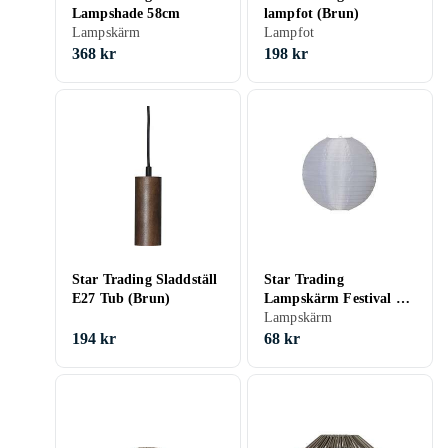
Lampshade 58cm
lampfot (Brun)
Lampskärm
Lampfot
368 kr
198 kr
Star Trading Sladdställ
Star Trading
E27 Tub (Brun)
Lampskärm Festival 40
cm Vit
Lampskärm
194 kr
68 kr