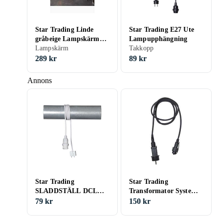
Star Trading Linde
Star Trading E27 Ute
gråbeige Lampskärm
Lampupphängning
(24x30cm)
Lampskärm
Takkopp
289 kr
89 kr
Annons
Star Trading
Star Trading
SLADDSTÄLL DCL
Transformator System
BASIC DCL
24 24V IP44
79 kr
150 kr