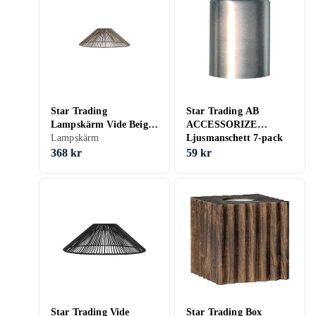
Star Trading
Star Trading AB
Lampskärm Vide Beige
ACCESSORIZE
(58 cm)
Lampskärm
Ljusmanschett 7-pack
Borstad stålhylsa
368 kr
59 kr
Star Trading Vide
Star Trading Box