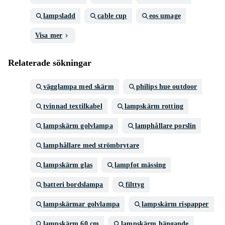
lampsladd
cable cup
eos umage
Visa mer
Relaterade sökningar
vägglampa med skärm
philips hue outdoor
tvinnad textilkabel
lampskärm rotting
lampskärm golvlampa
lamphållare porslin
lamphållare med strömbrytare
lampskärm glas
lampfot mässing
batteri bordslampa
filttyg
lampskärmar golvlampa
lampskärm rispapper
lampskärm 60 cm
lampskärm hängande