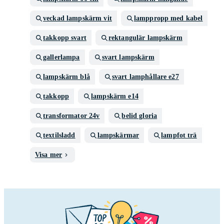
veckad lampskärm vit
lamppropp med kabel
takkopp svart
rektangulär lampskärm
gallerlampa
svart lampskärm
lampskärm blå
svart lamphållare e27
takkopp
lampskärm e14
transformator 24v
belid gloria
textilsladd
lampskärmar
lampfot trä
Visa mer