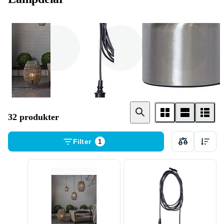
Lampskärm
Takkopp
Lampfot
32 produkter
Filter
1