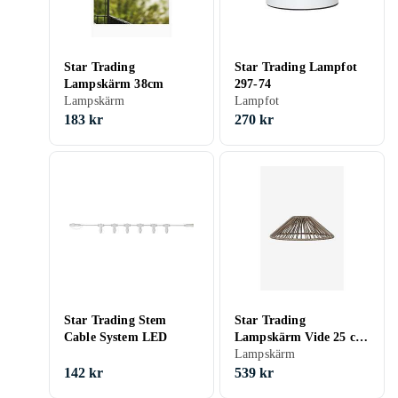
Star Trading
Star Trading Lampfot
Lampskärm 38cm
297-74
Lampskärm
Lampfot
183 kr
270 kr
Star Trading Stem
Star Trading
Cable System LED
Lampskärm Vide 25 cm
inkl. lampupphänge
Lampskärm
Beige 8
142 kr
539 kr