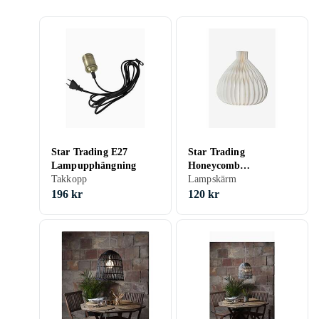
Star Trading E27
Star Trading
Lampupphängning
Honeycomb
Takkopp
Lampskärm 28cm
Lampskärm
196 kr
120 kr