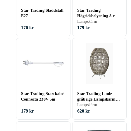
Star Trading Sladdställ
Star Trading
E27
Högtidsbelysning 8 cm
092-12
Lampskärm
170 kr
179 kr
Star Trading Startkabel
Star Trading Linde
Connecta 230V 5m
gråbeige Lampskärm
(30x46cm)
Lampskärm
179 kr
620 kr