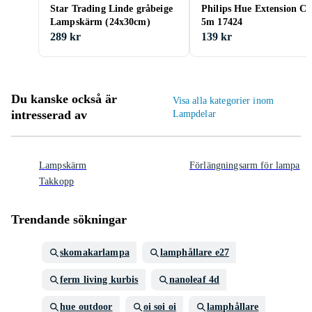
Star Trading Linde gråbeige
Philips Hue Extension Ca
Lampskärm (24x30cm)
5m 17424
289 kr
139 kr
Du kanske också är
Visa alla kategorier inom
intresserad av
Lampdelar
Lampskärm
Förlängningsarm för lampa
Takkopp
Trendande sökningar
skomakarlampa
lamphållare e27
ferm living kurbis
nanoleaf 4d
hue outdoor
oi soi oi
lamphållare