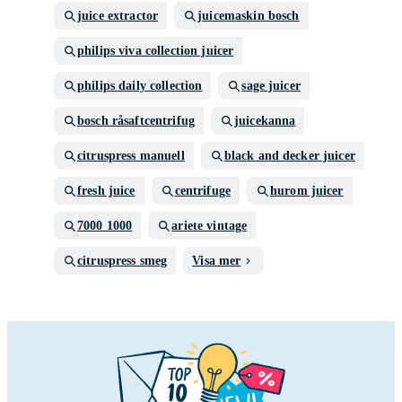
juice extractor
juicemaskin bosch
philips viva collection juicer
philips daily collection
sage juicer
bosch råsaftcentrifug
juicekanna
citruspress manuell
black and decker juicer
fresh juice
centrifuge
hurom juicer
7000 1000
ariete vintage
citruspress smeg
Visa mer