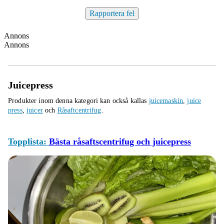
Rapportera fel
Annons
Annons
Juicepress
Produkter inom denna kategori kan också kallas
juicemaskin
,
juice
press
,
juicer
och
Råsaftcentrifug
.
Topplista:
Bästa råsaftscentrifug och juicepress