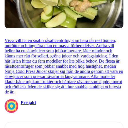
Vissa vill ha en snabb råsaftcentrifug som bara får ned äpplen,
morötter och ingefära utan en massa förberedelser. Andra vill
hellre ha en slowjuicer som jobbar lugnare, låter mindre och
känns mer rätt för selleri, gröna juicer och vardagsjuicing. I den
här listan hittar du fem modeller för lite olika behov. De flesta är
råsaftcentrifuger som jobbar snabbt med hög hastighet, medan
Ninja Cold Press Juicer skiljer sig från de andra genom att vara en
slowjuicer som pressar råvarorna långsammare. Alla modeller
klarar både mjukare frukter och hårdare råvaror som äpple, morot
och rödbeta. Men de skiljer sig åt i hur snabba, smidiga och tysta
de är.
Prisjakt