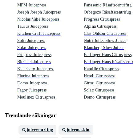
MPM Juicepress
Panasonic Råsaftscentrifug
Joseph Joseph Juicepress
Orbegozo Råsaftscentrifug
Nicolas Vahé Juicepress
Progress Citruspress
Taurus Juicepress
Alpina Citruspress
Kitchen Craft Juicepress
Clas Ohlson Citruspress
Solis Juicepress
NutriBullet Slow Juicer
Solac Juicepress
Klausberg Slow Juicer
Progress Juicepress
Berlinger Haus Citruspress
BioChef Juicepress
Berlinger Haus Råsaftscentrif
Klausberg Juicepress
Kamille Citruspress
Florina Juicepress
Hendi Citruspress
Domo Juicepress
Girmi Citruspress
Fagor Juicepress
Solac Citruspress
Moulinex Citruspress
Domo Citruspress
Trendande sökningar
juicecentrifug
juicemaskin