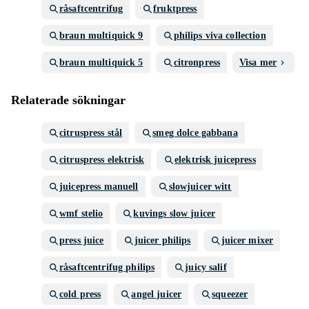
råsaftcentrifug
fruktpress
braun multiquick 9
philips viva collection
braun multiquick 5
citronpress
Visa mer
Relaterade sökningar
citruspress stål
smeg dolce gabbana
citruspress elektrisk
elektrisk juicepress
juicepress manuell
slowjuicer witt
wmf stelio
kuvings slow juicer
press juice
juicer philips
juicer mixer
råsaftcentrifug philips
juicy salif
cold press
angel juicer
squeezer