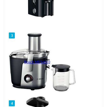
3
Bosch MES4010
4