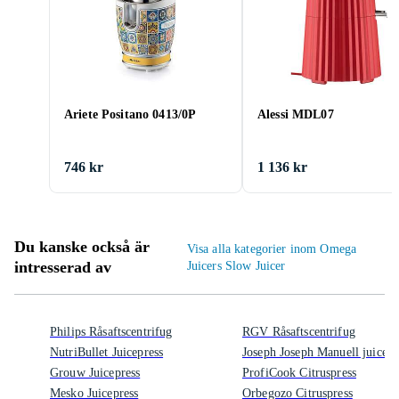
Ariete Positano 0413/0P
Alessi MDL07
746 kr
1 136 kr
Du kanske också är
Visa alla kategorier inom Omega
intresserad av
Juicers Slow Juicer
Philips Råsaftscentrifug
RGV Råsaftscentrifug
NutriBullet Juicepress
Joseph Joseph Manuell juicepr
Grouw Juicepress
ProfiCook Citruspress
Mesko Juicepress
Orbegozo Citruspress