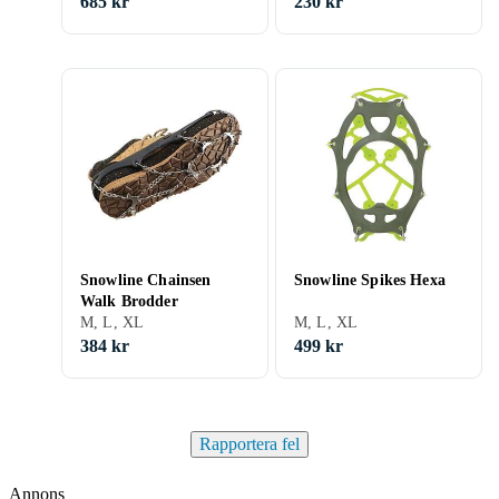
685 kr
230 kr
Snowline Chainsen
Snowline Spikes Hexa
Walk Brodder
M, L, XL
M, L, XL
384 kr
499 kr
Rapportera fel
Annons