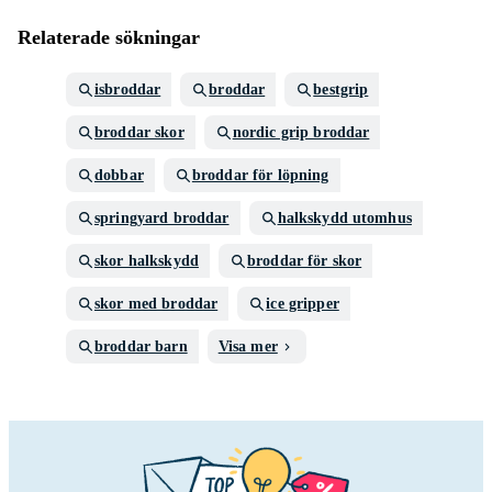
Relaterade sökningar
isbroddar
broddar
bestgrip
broddar skor
nordic grip broddar
dobbar
broddar för löpning
springyard broddar
halkskydd utomhus
skor halkskydd
broddar för skor
skor med broddar
ice gripper
broddar barn
Visa mer