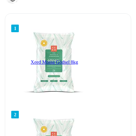
1
Xeed Mossa Gödsel 8kg
2