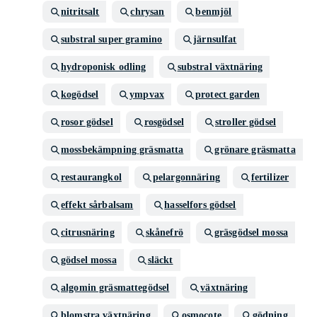
nitritsalt
chrysan
benmjöl
substral super gramino
järnsulfat
hydroponisk odling
substral växtnäring
kogödsel
ympvax
protect garden
rosor gödsel
rosgödsel
stroller gödsel
mossbekämpning gräsmatta
grönare gräsmatta
restaurangkol
pelargonnäring
fertilizer
effekt sårbalsam
hasselfors gödsel
citrusnäring
skånefrö
gräsgödsel mossa
gödsel mossa
släckt
algomin gräsmattegödsel
växtnäring
blomstra växtnäring
osmocote
gödning