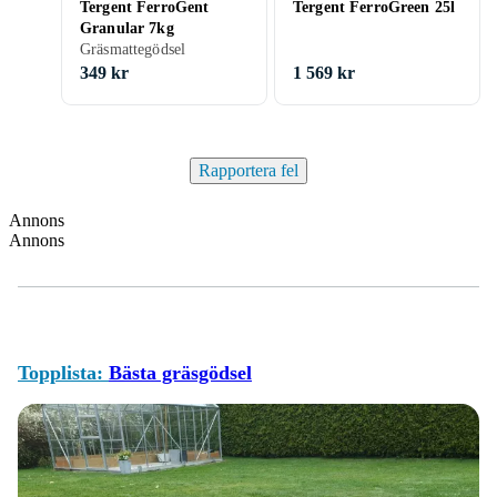
Tergent FerroGent
Tergent FerroGreen 25l
Granular 7kg
Gräsmattegödsel
349 kr
1 569 kr
Rapportera fel
Annons
Annons
Topplista:
Bästa gräsgödsel