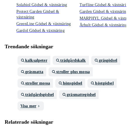
Solabiol Gödsel & växtnäring
Turfline Gödsel & växtnäring
Protect Garden Gödsel &
Garden Gödsel & växtnäring
växtnäring
MARPHYL Gödsel & växtnär
GreenLine Gödsel & växtnäring
Århult Gödsel & växtnäring
Gardol Gödsel & växtnäring
Trendande sökningar
kalksalpeter
trädgårdskalk
gräsgödsel
gräsmatta
stroller plus mossa
stroller mossa
hönsgödsel
höstgödsel
trädgårdsgödsel
gräsmattegödsel
Visa mer
Relaterade sökningar