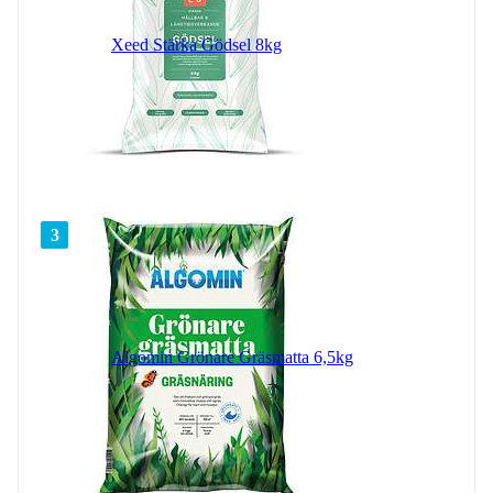
Xeed Stärka Gödsel 8kg
3
Algomin Grönare Gräsmatta 6,5kg