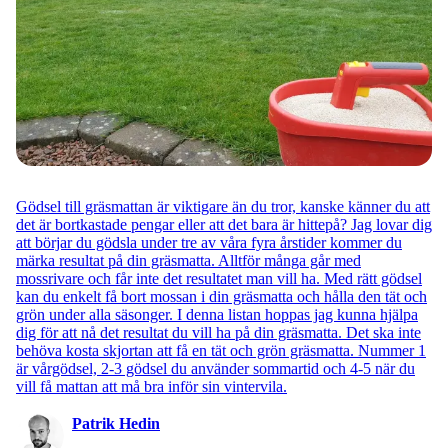
Gödsel till gräsmattan är viktigare än du tror, kanske känner du att
det är bortkastade pengar eller att det bara är hittepå? Jag lovar dig
att börjar du gödsla under tre av våra fyra årstider kommer du
märka resultat på din gräsmatta. Alltför många går med
mossrivare och får inte det resultatet man vill ha. Med rätt gödsel
kan du enkelt få bort mossan i din gräsmatta och hålla den tät och
grön under alla säsonger. I denna listan hoppas jag kunna hjälpa
dig för att nå det resultat du vill ha på din gräsmatta. Det ska inte
behöva kosta skjortan att få en tät och grön gräsmatta. Nummer 1
är vårgödsel, 2-3 gödsel du använder sommartid och 4-5 när du
vill få mattan att må bra inför sin vintervila.
Patrik Hedin