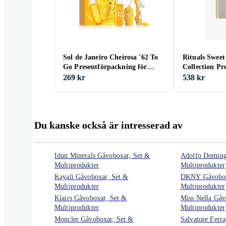
Sol de Janeiro Cheirosa '62 To
Rituals Sweet
Go Presentförpackning för
Collection Pr
Kvinnor
269 kr
538 kr
Du kanske också är intresserad av
Idun Minerals Gåvoboxar, Set &
Adolfo Doming
Multiprodukter
Multiprodukter
Kayali Gåvoboxar, Set &
DKNY Gåvobox
Multiprodukter
Multiprodukter
Klairs Gåvoboxar, Set &
Miss Nella Gåv
Multiprodukter
Multiprodukter
Moncler Gåvoboxar, Set &
Salvatore Ferr