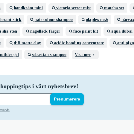
a
handkräm mini
victoria secret mist
matcha set
dorant stick
hair colour shampoo
olaplex no.6
hårva
a sha sten
nagellack färger
face paint kit
aqua dubai
0
d:fi matte clay
acidic bonding concentrate
anti pig
builder gel
sebastian shampoo
Visa mer
hoppingtips i vårt nyhetsbrev!
Prenumerera
används