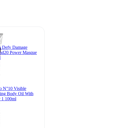
o Defy Damage
nd20 Power Masque
l
o N°10 Visible
ing Body Oil With
 1 100ml