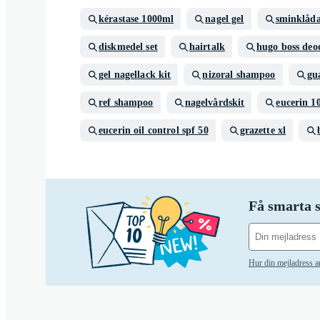
kérastase 1000ml
nagel gel
sminklåd
diskmedel set
hairtalk
hugo boss deo
gel nagellack kit
nizoral shampoo
gu
ref shampoo
nagelvårdskit
eucerin 1
eucerin oil control spf 50
grazette xl
Få smarta s
Hur din mejladress 