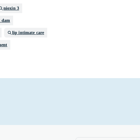
nioxin 3
x dam
lip intimate care
ment