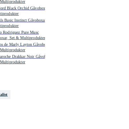
Multiprodukter
ord Black Orchid Gåvoboxar, Set
tiprodukter
ls Basic Instinct Gåvoboxar, Set
tiprodukter
so Rodriguez Pure Musc
xar, Set & Multiprodukter
ms de Marly Layton Gåvoboxar,
Multiprodukter
aroche Drakkar Noir Gåvoboxar,
Multiprodukter
alist