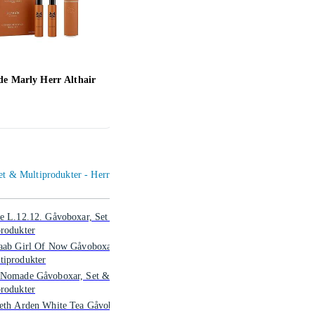
de Marly Herr Althair
Sol de Janeiro Cheirosa
Fren
Perfume Mist Discovery Set
Prese
3x30ml
2x50
234 kr
796 
et & Multiprodukter - Herr
e L.12.12. Gåvoboxar, Set &
rodukter
aab Girl Of Now Gåvoboxar, Set
tiprodukter
 Nomade Gåvoboxar, Set &
rodukter
beth Arden White Tea Gåvoboxar,