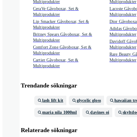
Multiprodukter
Multiprodukter
CeraVe Gåvoboxar, Set &
Lacoste Gåvobo
Multiprodukter
Multiprodukter
Lip Smacker Gåvoboxar, Set &
Dior Gåvoboxar
Multiprodukter
Adidas Gåvobo
Britney Spears Gåvoboxar, Set &
Multiprodukter
Multiprodukter
Davidoff Gåvob
Comfort Zone Gåvoboxar, Set &
Multiprodukter
Multiprodukter
Rare Beauty Gå
Cartier Gåvoboxar, Set &
Multiprodukter
Multiprodukter
Trendande sökningar
lash lift kit
glycolic gloss
hawaiian tr
maria nila 1000ml
davines oi
skyltdo
Relaterade sökningar