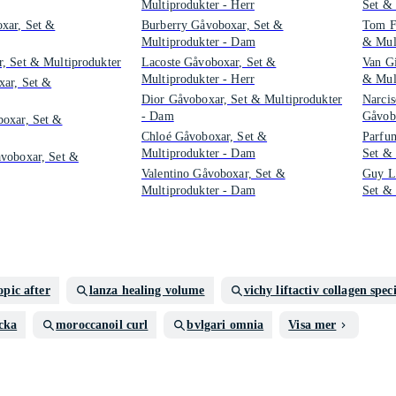
Multiprodukter - Herr
Set & 
xar, Set &
Burberry Gåvoboxar, Set &
Tom F
Multiprodukter - Dam
& Mul
, Set & Multiprodukter
Lacoste Gåvoboxar, Set &
Van Gi
Multiprodukter - Herr
& Mul
xar, Set &
Dior Gåvoboxar, Set & Multiprodukter
Narci
- Dam
Gåvobo
oxar, Set &
Chloé Gåvoboxar, Set &
Parfu
Multiprodukter - Dam
Set & 
voboxar, Set &
Valentino Gåvoboxar, Set &
Guy L
Multiprodukter - Dam
Set & 
opic after
lanza healing volume
vichy liftactiv collagen speci
cka
moroccanoil curl
bvlgari omnia
Visa mer