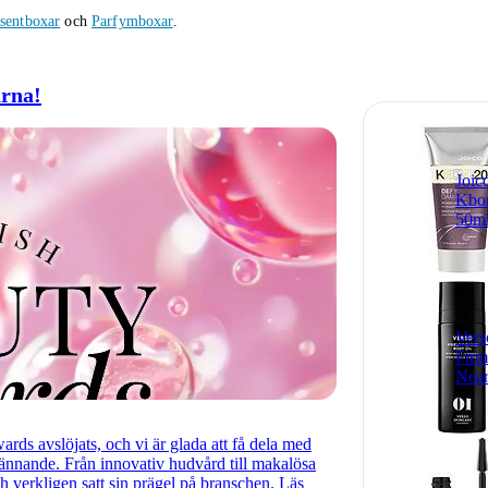
sentboxar
och
Parfymboxar
.
arna!
Joic
Kbo
50m
Vers
Firm
Near
rds avslöjats, och vi är glada att få dela med
rkännande. Från innovativ hudvård till makalösa
 verkligen satt sin prägel på branschen. Läs