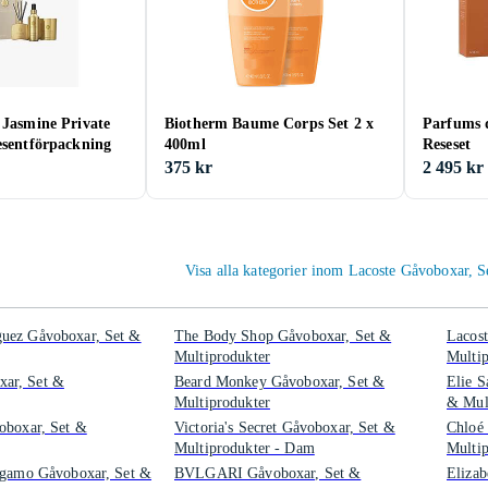
 Jasmine Private
Biotherm Baume Corps Set 2 x
Parfums 
esentförpackning
400ml
Reseset
375 kr
2 495 kr
Visa alla kategorier inom Lacoste Gåvoboxar, S
uez Gåvoboxar, Set &
The Body Shop Gåvoboxar, Set &
Lacost
Multiprodukter
Multip
ar, Set &
Beard Monkey Gåvoboxar, Set &
Elie S
Multiprodukter
& Mul
oboxar, Set &
Victoria's Secret Gåvoboxar, Set &
Chloé
Multiprodukter - Dam
Multip
agamo Gåvoboxar, Set &
BVLGARI Gåvoboxar, Set &
Eliza