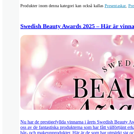
Produkter inom denna kategori kan också kallas
Presentaskar
,
Pre
Swedish Beauty Awards 2025 – Här är vinn
Nu har de prestigefyllda vinnarna i årets Swedish Beauty Awa
oss av de fantastiska produkterna som har fått välförtjänt e
hår- och makeupprodukter. Här är de som har utmärkt sig och