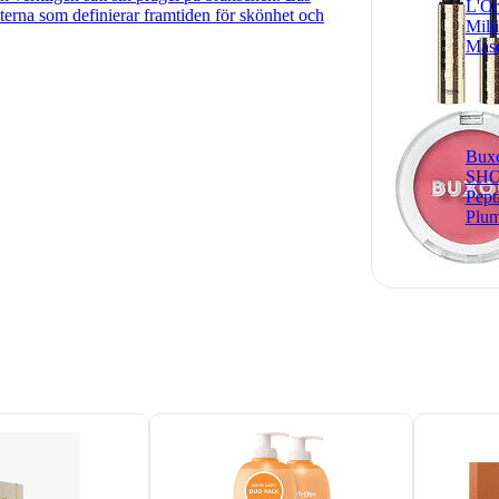
L'Or
terna som definierar framtiden för skönhet och
Mill
Mas
Bux
SHO
Pept
Plum