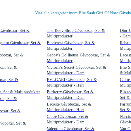
Visa alla kategorier inom Elie Saab Girl Of Now Gåvob
Gåvoboxar, Set &
The Body Shop Gåvoboxar, Set &
Dior G
Multiprodukter
- Dam
agamo Gåvoboxar, Set &
Bioderma Gåvoboxar, Set &
Raban
Multiprodukter
Multi
oboxar, Set &
Gabby's Dollhouse Gåvoboxar, Set &
Lacost
Multiprodukter
Multip
xar, Set &
Victoria's Secret Gåvoboxar, Set &
Elie S
Multiprodukter - Dam
& Mul
xar, Set &
BVLGARI Gåvoboxar, Set &
Chloé
Multiprodukter - Herr
Multip
, Set & Multiprodukter
Burberry Gåvoboxar, Set &
Eliza
Multiprodukter - Dam
Set & 
xar, Set &
Lacoste Gåvoboxar, Set &
Parfu
Multiprodukter - Herr
Set & 
oxar, Set &
Chloé Gåvoboxar, Set &
Narci
Multiprodukter - Dam
Gåvobo
voboxar, Set &
Valentino Gåvoboxar, Set &
Van Gi