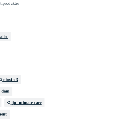
tiprodukter
alist
nioxin 3
x dam
lip intimate care
ment