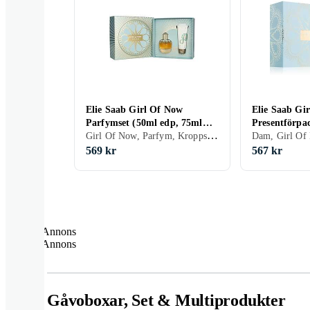
Elie Saab Girl Of Now
Elie Saab Gi
Parfymset (50ml edp, 75ml
Presentförpa
Girl Of Now, Parfym, Kroppsvård
Body Lotion)
Dam, Girl Of
569 kr
567 kr
Annons
Annons
Gåvoboxar, Set & Multiprodukter