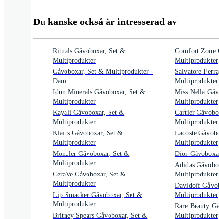
Du kanske också är intresserad av
Rituals Gåvoboxar, Set &
Comfort Zone 
Multiprodukter
Multiprodukter
Gåvoboxar, Set & Multiprodukter -
Salvatore Ferr
Dam
Multiprodukter
Idun Minerals Gåvoboxar, Set &
Miss Nella Gåv
Multiprodukter
Multiprodukter
Kayali Gåvoboxar, Set &
Cartier Gåvobo
Multiprodukter
Multiprodukter
Klairs Gåvoboxar, Set &
Lacoste Gåvobo
Multiprodukter
Multiprodukter
Moncler Gåvoboxar, Set &
Dior Gåvoboxar
Multiprodukter
Adidas Gåvobo
CeraVe Gåvoboxar, Set &
Multiprodukter
Multiprodukter
Davidoff Gåvob
Lip Smacker Gåvoboxar, Set &
Multiprodukter
Multiprodukter
Rare Beauty Gå
Britney Spears Gåvoboxar, Set &
Multiprodukter