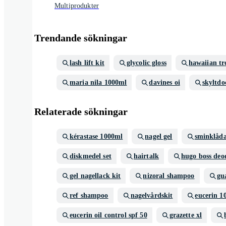
Multiprodukter
Trendande sökningar
lash lift kit
glycolic gloss
hawaiian tr
maria nila 1000ml
davines oi
skyltdo
Relaterade sökningar
kérastase 1000ml
nagel gel
sminklåd
diskmedel set
hairtalk
hugo boss deo
gel nagellack kit
nizoral shampoo
gu
ref shampoo
nagelvårdskit
eucerin 1
eucerin oil control spf 50
grazette xl