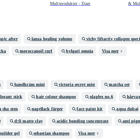
Multiprodukter - Dam
& Mul
opic after
lanza healing volume
vichy liftactiv collagen speci
cka
moroccanoil curl
bvlgari omnia
Visa mer
a
handkräm mini
victoria secret mist
matcha set
dorant stick
hair colour shampoo
olaplex no.6
hårva
a sha sten
nagellack färger
face paint kit
aqua dubai
0
d:fi matte clay
acidic bonding concentrate
anti pig
builder gel
sebastian shampoo
Visa mer