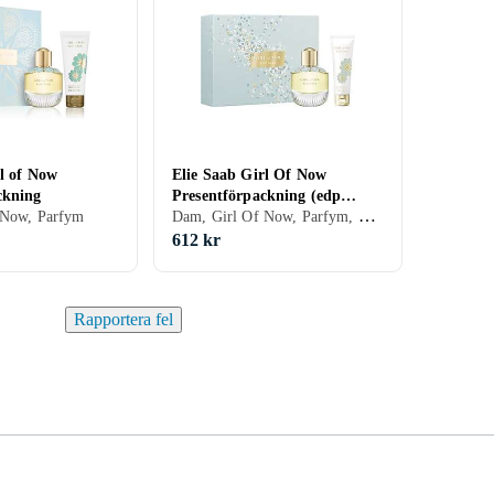
rl of Now
Elie Saab Girl Of Now
ckning
Presentförpackning (edp
Dam, Girl Of Now, Parfym, Kroppsvård
 Now, Parfym
50ml, Body Lotion 75ml)
612 kr
Rapportera fel