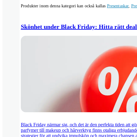
Produkter inom denna kategori kan också kallas
Presentaskar
,
Pre
Skönhet under Black Friday: Hitta rätt deal
Black Friday närmar sig, och det är den perfekta tiden att g
parfymer till makeup och hårverktyg finns otaliga erbjudand
strategier för att undvika impulsköp och maximera chansen att