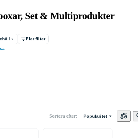
boxar, Set & Multiprodukter
ehåll
Fler filter
sa
Sortera efter
:
Popularitet