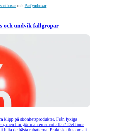
sentboxar
och
Parfymboxar
.
s och undvik fallgropar
öra klipp på skönhetsprodukter. Från lyxiga
en, men hur gör man en smart affär? Det finns
 hitta de bästa rabatterna. Praktiska tips om att