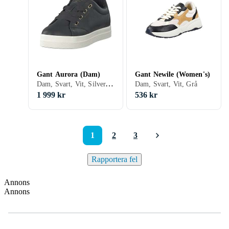
Gant Aurora (Dam)
Gant Newile (Women's)
Dam, Svart, Vit, Silver, Grå, Brun, Blå, Röd, Grön, Beige, Rosa, Snöre
Dam, Svart, Vit, Grå
1 999 kr
536 kr
1
2
3
Rapportera fel
Annons
Annons