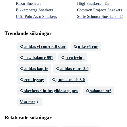
Kazar Sneakers
Högl Sneakers - Dam
Bikkembergs Sneakers
Common Projects Sneakers -
U.S. Polo Assn Sneakers
Sofie Schnoor Sneakers - Da
Trendande sökningar
adidas vl court 3.0 skor
nike v5 rnr
new balance 991
ecco irving
adidas kaptir
adidas court 3.0
ecco byway
puma smash 3.0
skechers slip-ins glide-step pro
salomon xt6
Visa mer
Relaterade sökningar