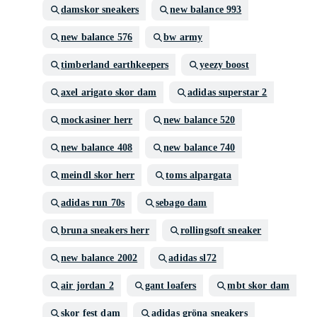
damskor sneakers
new balance 993
new balance 576
bw army
timberland earthkeepers
yeezy boost
axel arigato skor dam
adidas superstar 2
mockasiner herr
new balance 520
new balance 408
new balance 740
meindl skor herr
toms alpargata
adidas run 70s
sebago dam
bruna sneakers herr
rollingsoft sneaker
new balance 2002
adidas sl72
air jordan 2
gant loafers
mbt skor dam
skor fest dam
adidas gröna sneakers