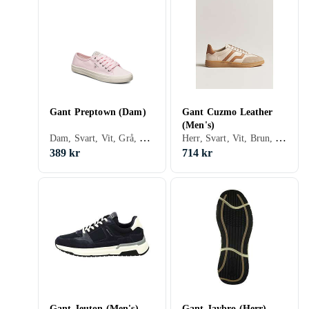
Gant Preptown (Dam)
Gant Cuzmo Leather
(Men's)
Dam, Svart, Vit, Grå, Blå, Gul, Rosa, Lila, Snöre
Herr, Svart, Vit, Brun, Beige
389 kr
714 kr
Gant Jeuton (Men's)
Gant Jaybro (Herr)