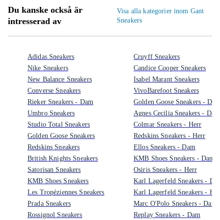
Du kanske också är
Visa alla kategorier inom Gant
intresserad av
Sneakers
Adidas Sneakers
Cruyff Sneakers
Nike Sneakers
Candice Cooper Sneakers
New Balance Sneakers
Isabel Marant Sneakers
Converse Sneakers
VivoBarefoot Sneakers
Rieker Sneakers - Dam
Golden Goose Sneakers - Da
Umbro Sneakers
Agnes Cecilia Sneakers - Dam
Studio Total Sneakers
Colmar Sneakers - Herr
Golden Goose Sneakers
Redskins Sneakers - Herr
Redskins Sneakers
Ellos Sneakers - Dam
British Knights Sneakers
KMB Shoes Sneakers - Dam
Satorisan Sneakers
Osiris Sneakers - Herr
KMB Shoes Sneakers
Karl Lagerfeld Sneakers - Da
Les Tropéziennes Sneakers
Karl Lagerfeld Sneakers - Her
Prada Sneakers
Marc O'Polo Sneakers - Dam
Rossignol Sneakers
Replay Sneakers - Dam