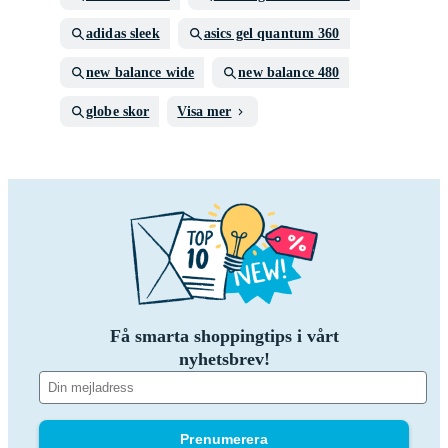
adidas sleek
asics gel quantum 360
new balance wide
new balance 480
globe skor
Visa mer
Få smarta shoppingtips i vårt
nyhetsbrev!
Prenumerera