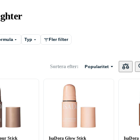
ighter
ormula
Typ
Fler filter
Sortera efter
:
Popularitet
our Stick
IsaDora Glow Stick
IsaDora