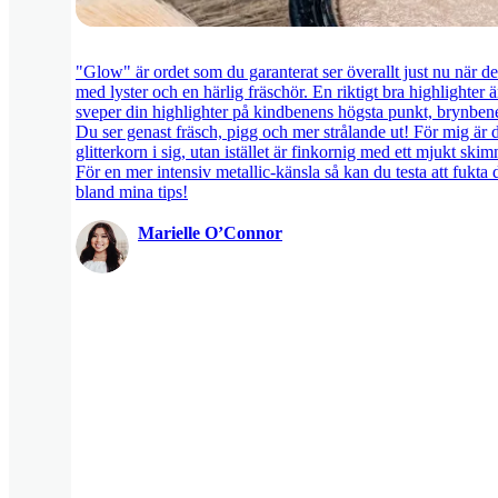
"Glow" är ordet som du garanterat ser överallt just nu när 
med lyster och en härlig fräschör. En riktigt bra highlighter
sveper din highlighter på kindbenens högsta punkt, brynbene
Du ser genast fräsch, pigg och mer strålande ut! För mig är det
glitterkorn i sig, utan istället är finkornig med ett mjukt ski
För en mer intensiv metallic-känsla så kan du testa att fukta 
bland mina tips!
Marielle O’Connor