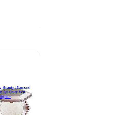
y Beauty Diamond
 All Over Veil
lighter