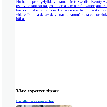
Nu har de prestigefyllda vinnarna i årets Swedish Beauty Awa
oss av de fantastiska produkterna som har fått välförtjänt e
hår- och makeupprodukter. Här är de som har utmärkt sig och
vidare för att ta del av de vinnande varumärkena och produk
hälsa.
Våra experter tipsar
Läs alla deras köpråd här