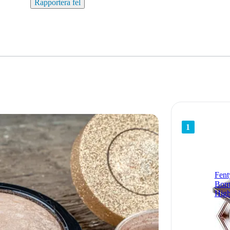
Rapportera fel
1
Fent
Bomb
High