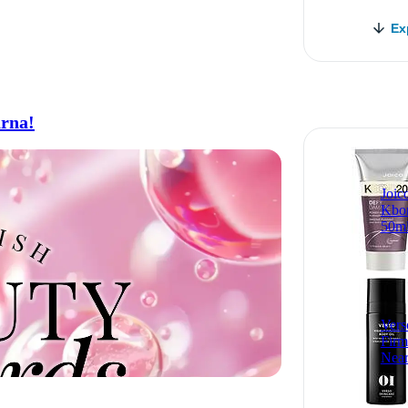
Ex
arna!
Joic
Kbo
50m
Vers
Firm
Near