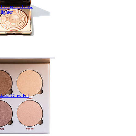
 Cosmetics Glow
lighter
tasia Glow Kit