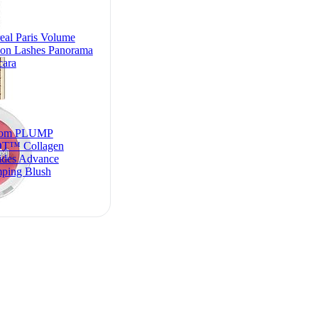
eal Paris Volume
ion Lashes Panorama
cara
om PLUMP
T™ Collagen
ides Advance
ping Blush