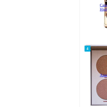
Caia
High
4
Anas