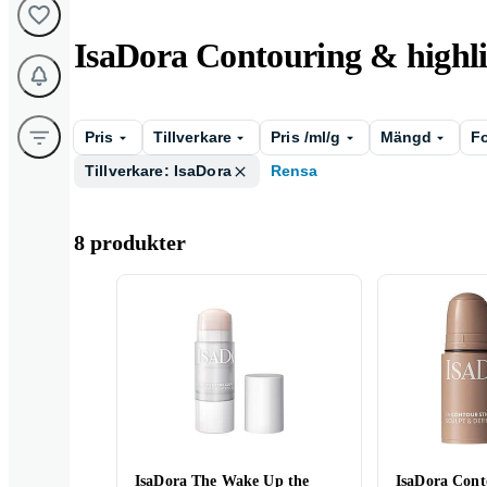
IsaDora Contouring & highl
Pris
Tillverkare
Pris /ml/g
Mängd
F
Tillverkare: IsaDora
Rensa
8 produkter
IsaDora The Wake Up the
IsaDora Cont