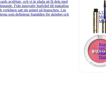
rds avslöjats, och vi är glada att få dela med
rkännande. Från innovativ hudvård till makalösa
 verkligen satt sin prägel på branschen. Läs
L'Or
terna som definierar framtiden för skönhet och
Mill
Mas
Bux
SHO
Pept
Plum