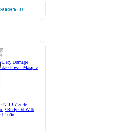
pandera (3)
o Defy Damage
nd20 Power Masque
l
o N°10 Visible
ing Body Oil With
 1 100ml