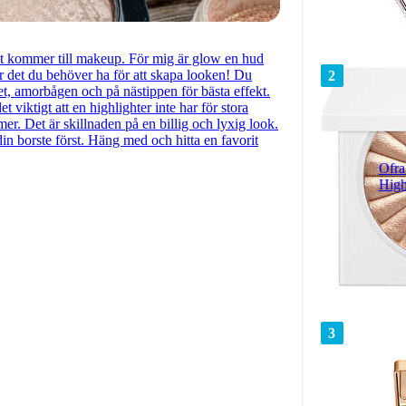
det kommer till makeup. För mig är glow en hud
 är det du behöver ha för att skapa looken! Du
2
t, amorbågen och på nästippen för bästa effekt.
 viktigt att en highlighter inte har för stora
mmer. Det är skillnaden på en billig och lyxig look.
din borste först. Häng med och hitta en favorit
Ofra
High
3