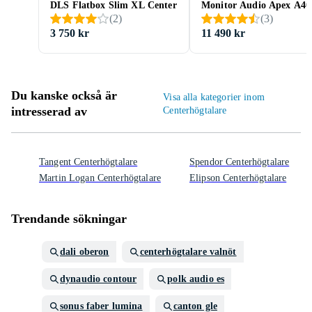
DLS Flatbox Slim XL Center
Monitor Audio Apex A40
(
2
)
(
3
)
3 750 kr
11 490 kr
Du kanske också är
Visa alla kategorier inom
intresserad av
Centerhögtalare
Tangent Centerhögtalare
Spendor Centerhögtalare
Martin Logan Centerhögtalare
Elipson Centerhögtalare
Trendande sökningar
dali oberon
centerhögtalare valnöt
dynaudio contour
polk audio es
sonus faber lumina
canton gle