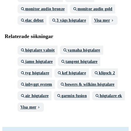
monitor audio bronze
monitor audio gold
elac debut
3 vägs högtalare
Visa mer
Relaterade sökningar
högtalare valnöt
yamaha högtalare
jamo högtalare
tangent högtalare
tyg högtalare
kef högtalare
klipsch 2
inbyggt system
bowers & wilkins högtalare
air högtalare
garmin fusion
högtalare ek
Visa mer