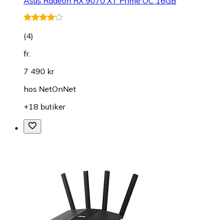
Asus Radeon RX 9070 XT Prime OC 16GB
(
4
)
fr.
7 490 kr
hos
NetOnNet
+18 butiker