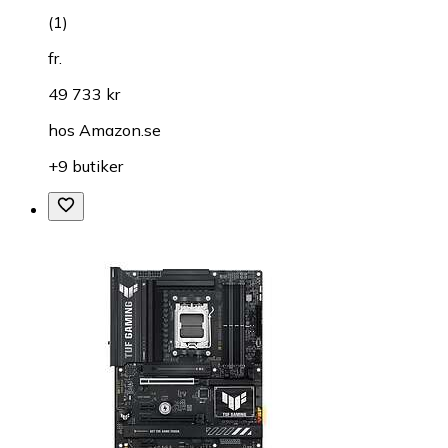
(
1
)
fr.
49 733 kr
hos
Amazon.se
+9 butiker