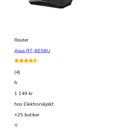
Router
Asus RT-BE58U
(
4
)
fr.
1 149 kr
hos
Elektronikjakt
+25 butiker