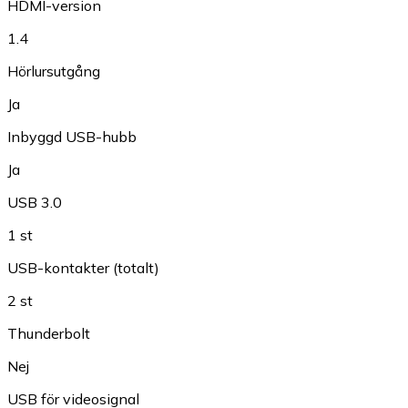
HDMI-version
1.4
Hörlursutgång
Ja
Inbyggd USB-hubb
Ja
USB 3.0
1 st
USB-kontakter (totalt)
2 st
Thunderbolt
Nej
USB för videosignal