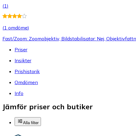
(
1
)
(
1 omdöme
)
Fast/Zoom: Zoomobjektiv, Bildstabilisator: Nej, Objektivfatt
Priser
Insikter
Prishistorik
Omdömen
Info
Jämför priser och butiker
Alla filter