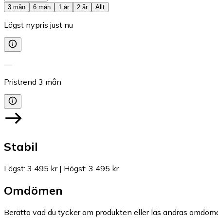
3 mån
6 mån
1 år
2 år
Allt
Lägst nypris just nu
—
Pristrend
3
mån
Stabil
Lägst
:
3 495 kr
|
Högst
:
3 495 kr
Omdömen
Berätta vad du tycker om produkten eller läs andras omdöme