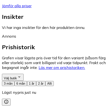
Jämför alla priser
Insikter
Vi har inga insikter för den här produkten ännu.
Annons
Prishistorik
Grafen visar lägsta pris över tid för den variant (såsom färg
eller storlek) som varit billigast vid varje tidpunkt. Frakt och
begagnat ingår inte.
Läs mer om prishistoriken.
Välj butik
3 mån
6 mån
1 år
2 år
Allt
Lägst nypris just nu