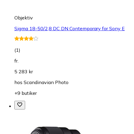
Objektiv
Sigma 18-50/2,8 DC DN Contemporary for Sony E
(
1
)
fr.
5 283 kr
hos
Scandinavian Photo
+9 butiker