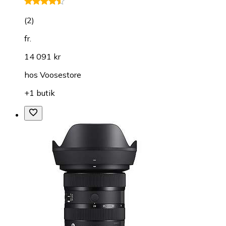
(
2
)
fr.
14 091 kr
hos
Voosestore
+1 butik