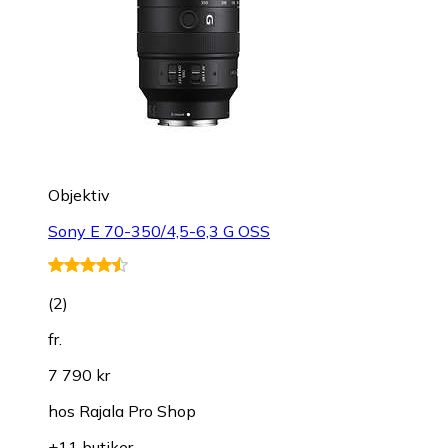
Objektiv
Sony E 70-350/4,5-6,3 G OSS
(
2
)
fr.
7 790 kr
hos
Rajala Pro Shop
+11 butiker