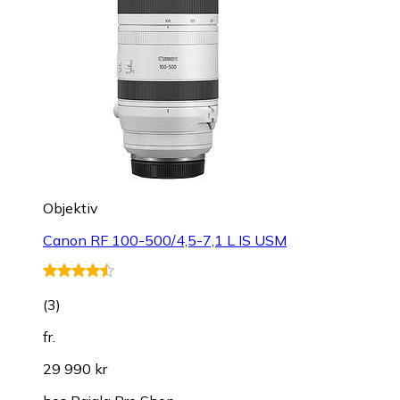
Objektiv
Canon RF 100-500/4,5-7,1 L IS USM
(
3
)
fr.
29 990 kr