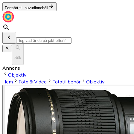
Fortsätt till huvudinnehåll
Sök
Annons
Objektiv
Hem
Foto & Video
Fototillbehör
Objektiv