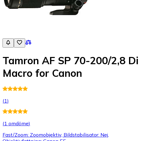
Tamron AF SP 70-200/2,8 Di
Macro for Canon
(
1
)
(
1 omdöme
)
Fast/Zoom: Zoomobjektiv, Bildstabilisator: Nej,
Objektivfattning: Canon EF