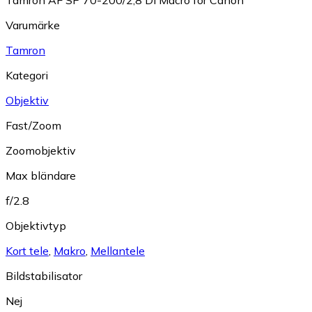
Tamron AF SP 70-200/2,8 Di Macro for Canon
Varumärke
Tamron
Kategori
Objektiv
Fast/Zoom
Zoomobjektiv
Max bländare
f/2.8
Objektivtyp
Kort tele
,
Makro
,
Mellantele
Bildstabilisator
Nej