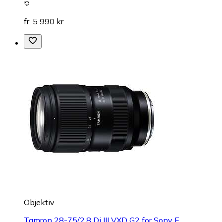
fr. 5 990 kr
Objektiv
Tamron 28-75/2,8 Di III VXD G2 for Sony E