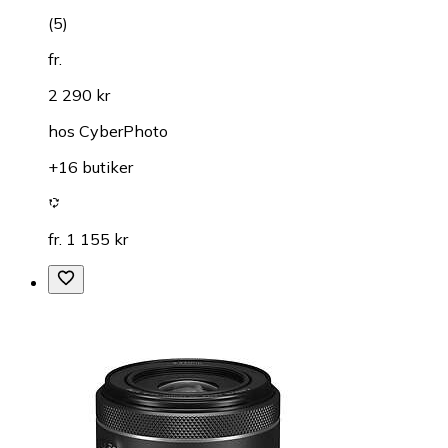
(
5
)
fr.
2 290 kr
hos
CyberPhoto
+16 butiker
fr. 1 155 kr