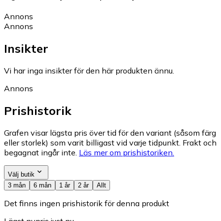
Annons
Annons
Insikter
Vi har inga insikter för den här produkten ännu.
Annons
Prishistorik
Grafen visar lägsta pris över tid för den variant (såsom färg
eller storlek) som varit billigast vid varje tidpunkt. Frakt och
begagnat ingår inte.
Läs mer om prishistoriken.
Välj butik
3 mån
6 mån
1 år
2 år
Allt
Det finns ingen prishistorik för denna produkt
Lägst nypris just nu