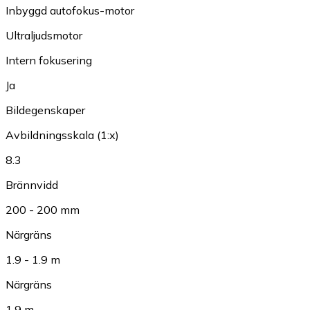
Inbyggd autofokus-motor
Ultraljudsmotor
Intern fokusering
Ja
Bildegenskaper
Avbildningsskala (1:x)
8.3
Brännvidd
200 - 200 mm
Närgräns
1.9 - 1.9 m
Närgräns
1.9 m