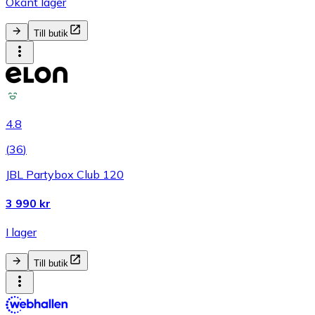
Okänt lager
Till butik
4.8
(
36
)
JBL Partybox Club 120
3 990 kr
I lager
Till butik