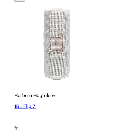
Bärbara Högtalare
JBL Flip 7
+
fr.