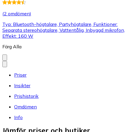
(
2 omdömen
)
Typ: Bluetooth-högtalare, Partyhögtalare, Funktioner:
Separata stereohögtalare, Vattentålig, Inbyggd mikrofon,
Effekt: 160 W
Färg
Alla
Priser
Insikter
Prishistorik
Omdömen
Info
Jämför priser och butiker