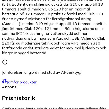
(5.1). Batteritiden skiljer sig också, där 310 ger upp till 18
timmars speltid, medan Club 120 har en maximal
batteritid på 12 timmar. En praktisk fördel med Club 120
är den nyare funktionen för flerhögtalaranslutning
(Auracast), medan 310 erbjuder upp till 18 timmars speltid
jämfört med Club 120:s 12 timmar. Båda högtalarna delar
samma IPX4-klassning för vattenskydd och har
nödvändiga anslutningar som Aux och USB. Väljer du Club
120 får du modernare teknik och lägre vikt, medan 310
fortfarande är det starkare valet för maximal ljudvolym och
längre inbyggd batteritid.
Jämförelsen är gjord med stöd av AI-verktyg.
Jämför produkter
Annons
Prishistorik
Grafen visar lägsta pris över tid för den variant (såsom färg