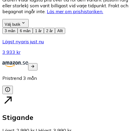
eller storlek) som varit billigast vid varje tidpunkt. Frakt och
begagnat ingår inte.
Läs mer om prishistoriken.
Välj butik
3 mån
6 mån
1 år
2 år
Allt
Lägst nypris just nu
3 933 kr
Pristrend
3
mån
Stigande
Lägst
:
2 990 kr
|
Högst
:
3 990 kr