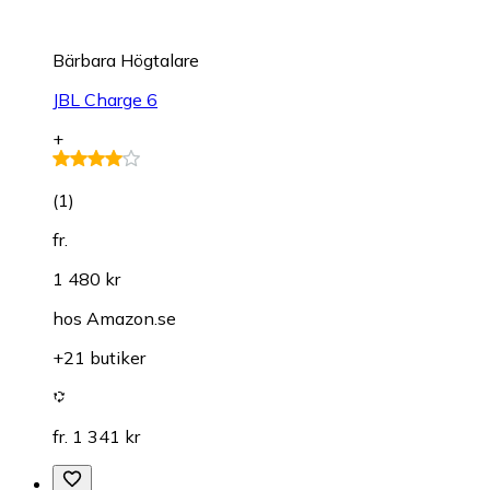
Bärbara Högtalare
JBL Charge 6
+
(
1
)
fr.
1 480 kr
hos
Amazon.se
+21 butiker
fr. 1 341 kr