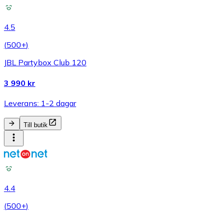
4.5
(
500+
)
JBL Partybox Club 120
3 990 kr
Leverans: 1-2 dagar
Till butik
4.4
(
500+
)