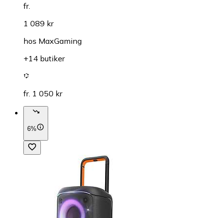
fr.
1 089 kr
hos
MaxGaming
+14 butiker
fr. 1 050 kr
6%