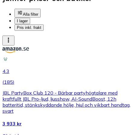
Alla filter
I lager
Pris inkl. frakt
4.3
(
185
)
JBL PartyBox Club 120 - Bärbar partyhögtalare med
kraftfullt JBL Pro-ljud, ljusshow, AI-SoundBoost, 12h
batteritid, stänkskyddande hölje, hjul och vikbart handtag,
svart
3 933 kr