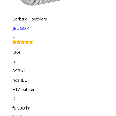
Bärbara Högtalare
JBL GO 4
+
(
36
)
fr.
398 kr
hos
JBL
+17 butiker
fr. 530 kr