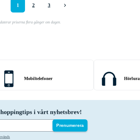
1
2
3
pdaterar priserna flera gånger om dagen.
Mobiltelefoner
Hörlura
hoppingtips i vårt nyhetsbrev!
Prenumerera
används