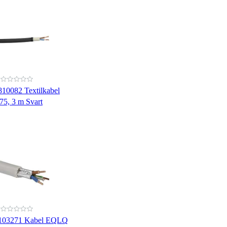
810082 Textilkabel
5, 3 m Svart
4103271 Kabel EQLQ