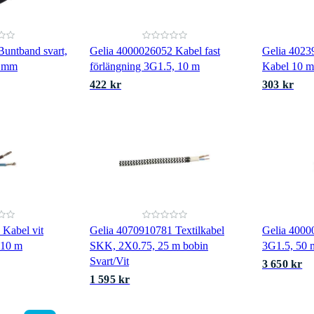
untband svart,
Gelia 4000026052 Kabel fast
Gelia 4023
8 mm
förlängning 3G1.5, 10 m
Kabel 10 m
422 kr
303 kr
Kabel vit
Gelia 4070910781 Textilkabel
Gelia 4000
 10 m
SKK, 2X0.75, 25 m bobin
3G1.5, 50
Svart/Vit
3 650 kr
1 595 kr