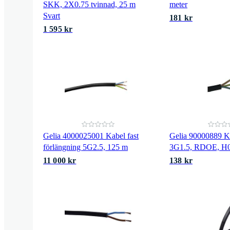
SKK, 2X0.75 tvinnad, 25 m
meter
Svart
181 kr
1 595 kr
Gelia 4000025001 Kabel fast
Gelia 90000889 Ka
förlängning 5G2.5, 125 m
3G1.5, RDOE, H
11 000 kr
138 kr