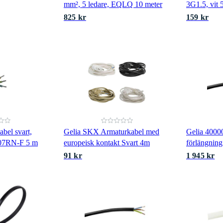
mm², 5 ledare, EQLQ 10 meter
3G1.5, vit 
825 kr
159 kr
bel svart,
Gelia SKX Armaturkabel med
Gelia 4000
07RN-F 5 m
europeisk kontakt Svart 4m
förlängnin
91 kr
1 945 kr