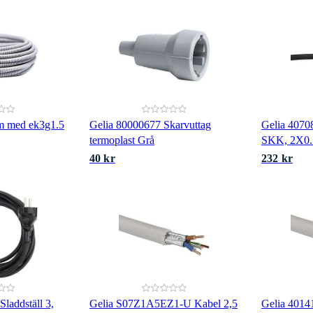
mm med ek3g1.5
Gelia 80000677 Skarvuttag
Gelia 4070
termoplast Grå
SKK, 2X0.7
40 kr
232 kr
laddställ 3,
Gelia S07Z1A5EZ1-U Kabel 2,5
Gelia 401