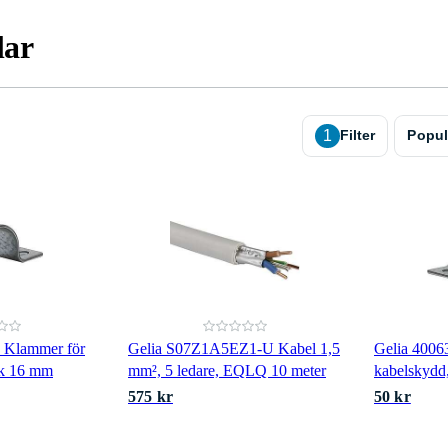
lar
1
Filter
Popul
 Klammer för
Gelia S07Z1A5EZ1-U Kabel 1,5
Gelia 4006
ck 16 mm
mm², 5 ledare, EQLQ 10 meter
kabelskydd
575 kr
50 kr