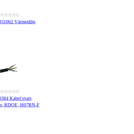
931062 Värmetålig
0384 Kabel svart,
 m, RDOE, H07RN-F