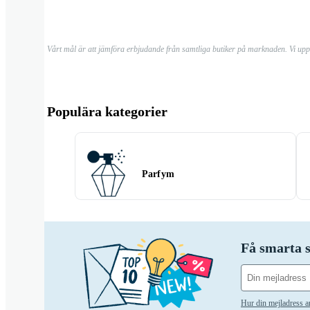
Vårt mål är att jämföra erbjudande från samtliga butiker på marknaden. Vi up
Populära kategorier
Parfym
Få smarta s
Hur din mejladress 