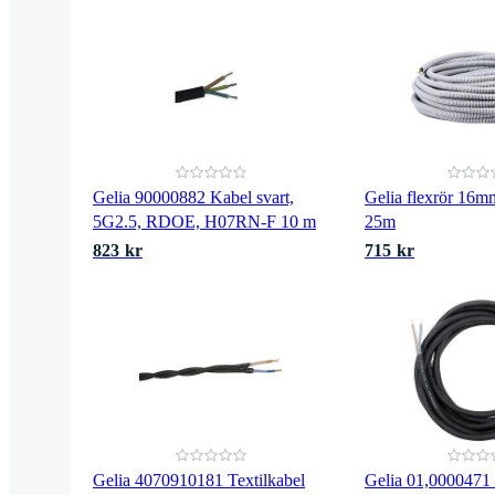
Gelia 90000882 Kabel svart,
Gelia flexrör 16
5G2.5, RDOE, H07RN-F 10 m
25m
823 kr
715 kr
Gelia 4070910181 Textilkabel
Gelia 01,0000471 S