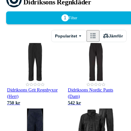
Didriksons Regnkläder
1
Filter
Popularitet
Jämför
Didriksons Grit Regnbyxor
Didriksons Nordic Pants
(Herr)
(Dam)
750 kr
542 kr