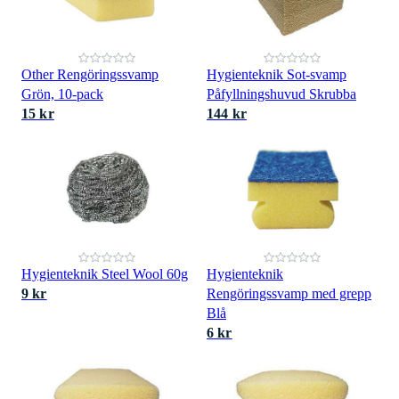
Other Rengöringssvamp
Hygienteknik Sot-svamp
Grön, 10-pack
Påfyllningshuvud Skrubba
15 kr
144 kr
Hygienteknik Steel Wool 60g
Hygienteknik
9 kr
Rengöringssvamp med grepp
Blå
6 kr