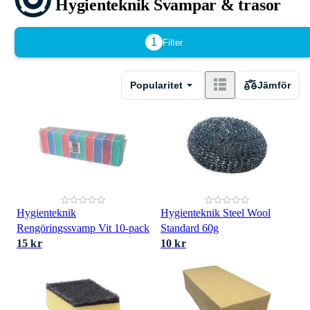
Hygienteknik Svampar & trasor
1
Filter
Popularitet
Jämför
Hygienteknik
Hygienteknik Steel Wool
Rengöringssvamp Vit 10-pack
Standard 60g
15 kr
10 kr