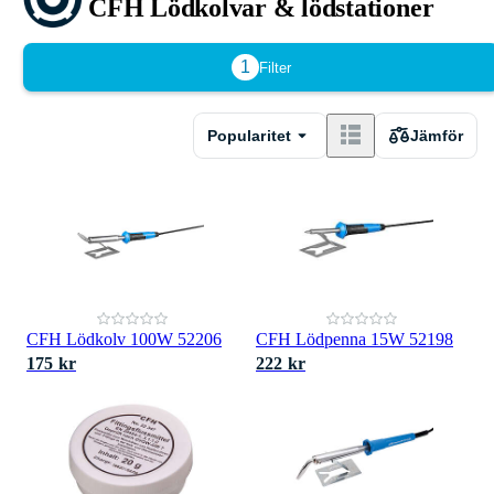
CFH Lödkolvar & lödstationer
1
Filter
Popularitet
Jämför
CFH Lödkolv 100W 52206
CFH Lödpenna 15W 52198
175 kr
222 kr