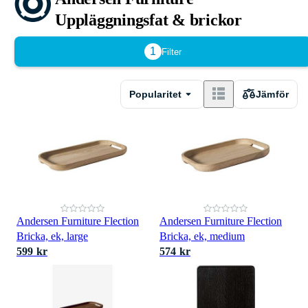
Uppläggningsfat & brickor
1
Filter
Popularitet
Jämför
Andersen Furniture Flection
Andersen Furniture Flection
Bricka, ek, large
Bricka, ek, medium
599 kr
574 kr