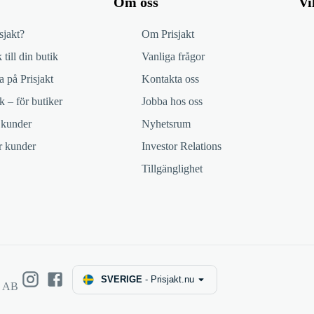
Om oss
Vi
sjakt?
Om Prisjakt
 till din butik
Vanliga frågor
 på Prisjakt
Kontakta oss
k – för butiker
Jobba hos oss
 kunder
Nyhetsrum
ör kunder
Investor Relations
Tillgänglighet
SVERIGE
-
Prisjakt.nu
e AB