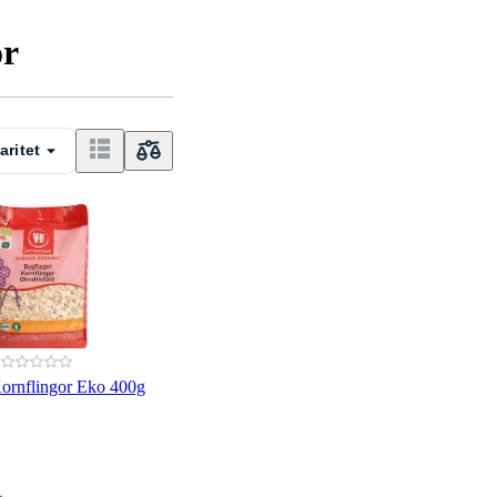
or
aritet
ornflingor Eko 400g