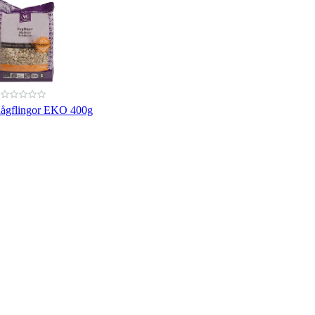
ågflingor EKO 400g