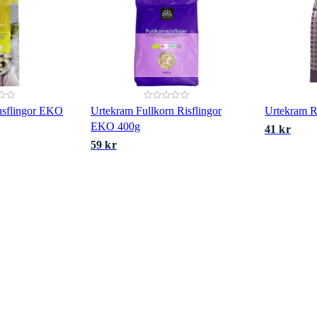
nsflingor EKO
Urtekram Fullkorn Risflingor
Urtekram R
EKO 400g
41 kr
59 kr