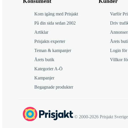
Konsument
Kunder
Kom igång med Prisjakt
Varför Pri
På din sida sedan 2002
Driv trafik
Artiklar
Annonsera
Prisjakts experter
Årets buti
Teman & kampanjer
Login för
Årets butik
Villkor f
Kategorier A-Ö
Kampanjer
Begagnade produkter
© 2000-2026 Prisjakt Sverig