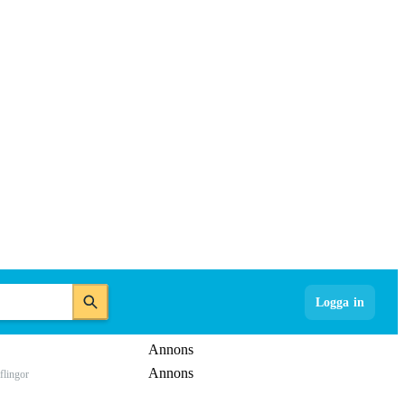
Logga in
Annons
Annons
flingor