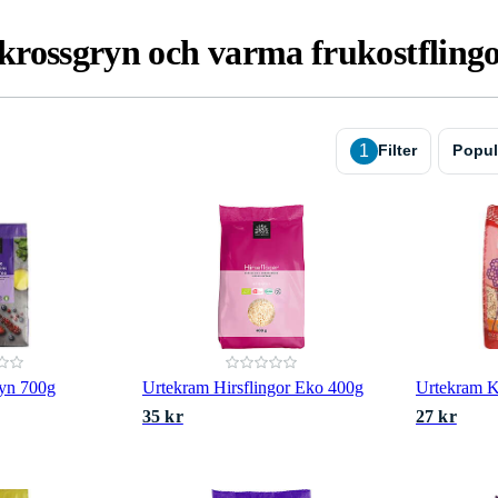
rossgryn och varma frukostfling
1
Filter
Popul
yn 700g
Urtekram Hirsflingor Eko 400g
Urtekram K
35 kr
27 kr