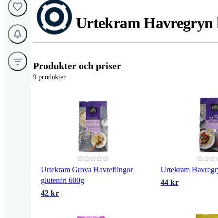
Urtekram Havregryn k
Produkter och priser
9 produkter
Urtekram Grova Havreflingor
Urtekram Havregr
glutenfri 600g
44 kr
42 kr