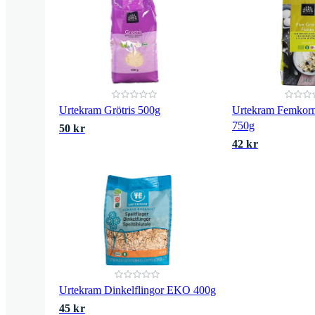
Urtekram Grötris 500g
Urtekram Femkor
750g
50 kr
42 kr
Urtekram Dinkelflingor EKO 400g
45 kr