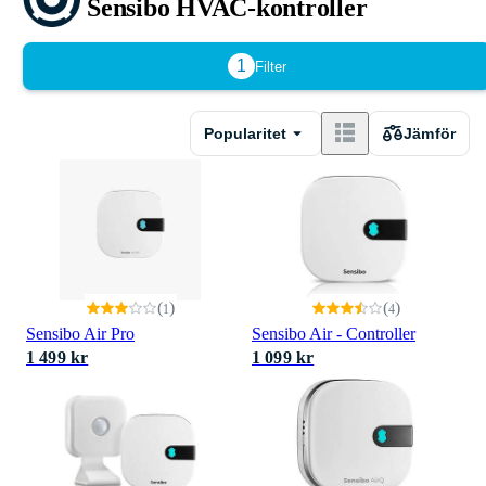
Sensibo HVAC-kontroller
1
Filter
Popularitet
Jämför
(
)
(
)
1
4
Sensibo Air Pro
Sensibo Air - Controller
1 499 kr
1 099 kr