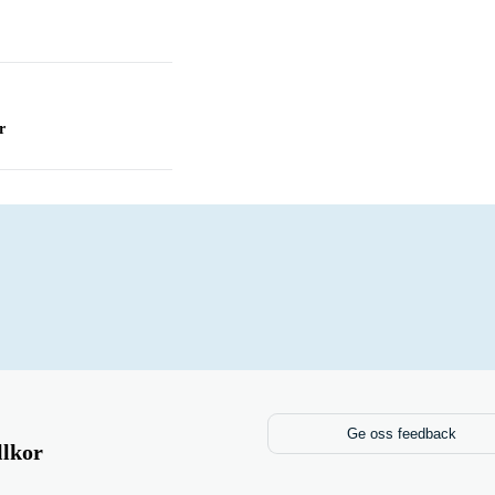
r
TV
Ge oss feedback
llkor