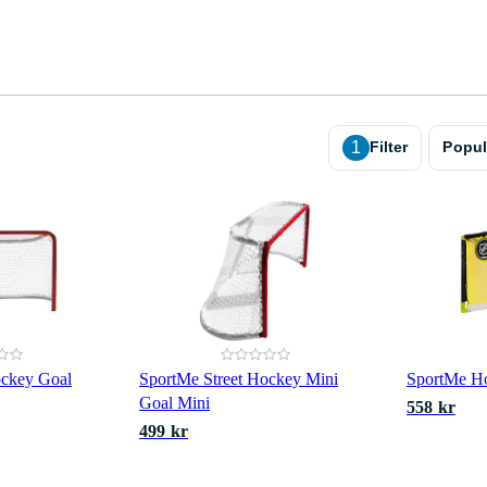
1
Filter
Popul
ockey Goal
SportMe Street Hockey Mini
SportMe Ho
Goal Mini
558 kr
499 kr