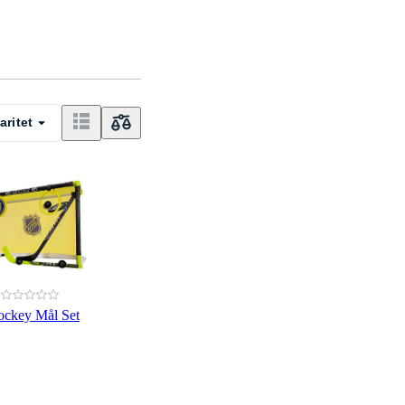
aritet
ckey Mål Set