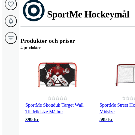
SportMe Hockeymål
Produkter och priser
4 produkter
SportMe Skottduk Target Wall
SportMe Street H
Till Midsize Målbur
Midsize
399 kr
599 kr