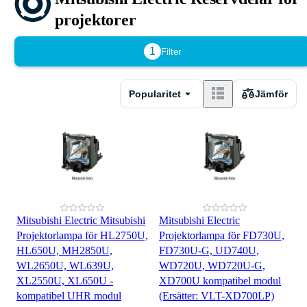
projektorer
1
Filter
Popularitet
Jämför
Mitsubishi Electric Mitsubishi
Mitsubishi Electric
Projektorlampa för HL2750U,
Projektorlampa för FD730U,
HL650U, MH2850U,
FD730U-G, UD740U,
WL2650U, WL639U,
WD720U, WD720U-G,
XL2550U, XL650U -
XD700U kompatibel modul
kompatibel UHR modul
(Ersätter: VLT-XD700LP)