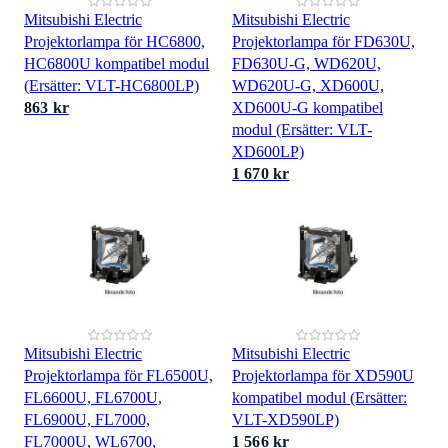
Mitsubishi Electric
Mitsubishi Electric
Projektorlampa för HC6800,
Projektorlampa för FD630U,
HC6800U kompatibel modul
FD630U-G, WD620U,
(Ersätter: VLT-HC6800LP)
WD620U-G, XD600U,
863 kr
XD600U-G kompatibel
modul (Ersätter: VLT-
XD600LP)
1 670 kr
Mitsubishi Electric
Mitsubishi Electric
Projektorlampa för FL6500U,
Projektorlampa för XD590U
FL6600U, FL6700U,
kompatibel modul (Ersätter:
FL6900U, FL7000,
VLT-XD590LP)
FL7000U, WL6700,
1 566 kr