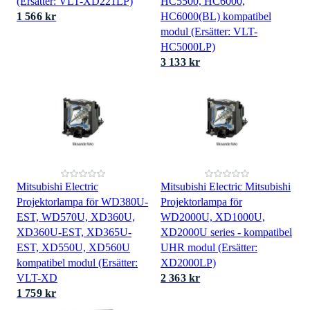
(Ersätter: VLT-XD221LP)
HC5500, HC6000,
1 566 kr
HC6000(BL) kompatibel
modul (Ersätter: VLT-
HC5000LP)
3 133 kr
Mitsubishi Electric
Mitsubishi Electric Mitsubishi
Projektorlampa för WD380U-
Projektorlampa för
EST, WD570U, XD360U,
WD2000U, XD1000U,
XD360U-EST, XD365U-
XD2000U series - kompatibel
EST, XD550U, XD560U
UHR modul (Ersätter:
kompatibel modul (Ersätter:
XD2000LP)
VLT-XD
2 363 kr
1 759 kr