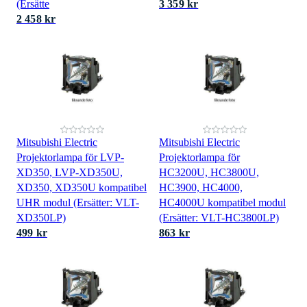
(Ersätte
3 359 kr
2 458 kr
Mitsubishi Electric
Mitsubishi Electric
Projektorlampa för LVP-
Projektorlampa för
XD350, LVP-XD350U,
HC3200U, HC3800U,
XD350, XD350U kompatibel
HC3900, HC4000,
UHR modul (Ersätter: VLT-
HC4000U kompatibel modul
XD350LP)
(Ersätter: VLT-HC3800LP)
499 kr
863 kr