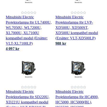
Mitsubishi Electric
Mitsubishi Electric
Projektorlampa för UL7400U,
Projektorlampa för LVP-
WL7050U, WL7200U,
XD500U, XD500ST,
XL7000U, XL7100U
XD500U kompatibel modul
kompatibel modul (Ersätter:
(Ersätter: VLT-XD500LP)
VLT-XL7100LP)
988 kr
4 097 kr
Mitsubishi Electric
Mitsubishi Electric
Projektorlampa för SD220U,
Projektorlampa för HC4900,
XD221U kompatibel modul
HC5000, HC5000(BL),